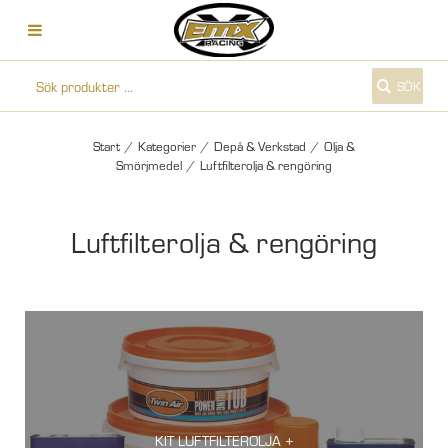
SÖK
Start
/
Kategorier
/
Depå & Verkstad
/
Olja &
Smörjmedel
/
Luftfilterolja & rengöring
Luftfilterolja & rengöring
KIT LUFTFILTEROLJA +