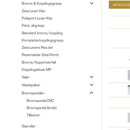
Broms & Kopplingsgrepp
ARTIKELKO
Zeta Lever Kits
Polisport Lever Kits
Pivot, vikgrepp
Standard broms/koppling
Kompletta kopplingsgrepp
Zeta Levers Res.del
Reservdelar Zeta Perch
Broms/Koppl-överfall
Kopplingsklove MP
Vajer
Växelspakar
Bromspedaler
Bromspedal CNC
Bromspedal Smidd
Tillbehör
Gasrullar