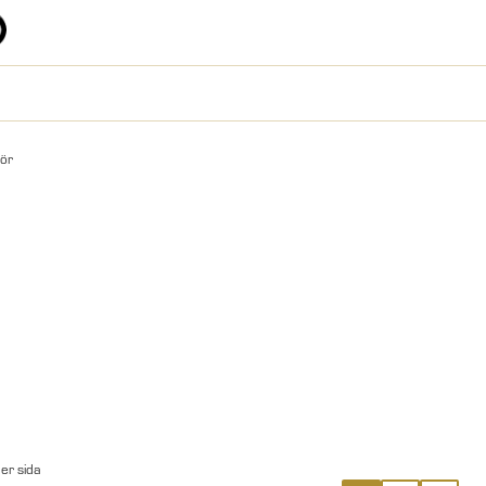
hör
per sida