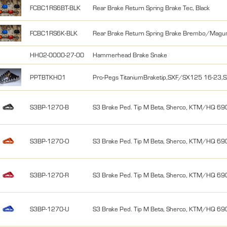
FCBC1RS6BT-BLK
Rear Brake Return Spring Brake Tec, Black
FCBC1RS6K-BLK
Rear Brake Return Spring Brake Brembo/Magur
HH02-0000-27-00
Hammerhead Brake Snake
PPTBTKH01
Pro-Pegs TitaniumBraketip,SXF/SX125 16-
S3BP-1270-B
S3 Brake Ped. Tip M Beta, Sherco, KTM/HQ 69
S3BP-1270-O
S3 Brake Ped. Tip M Beta, Sherco, KTM/HQ 69
S3BP-1270-R
S3 Brake Ped. Tip M Beta, Sherco, KTM/HQ 69
S3BP-1270-U
S3 Brake Ped. Tip M Beta, Sherco, KTM/HQ 69