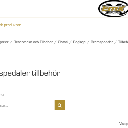
gorier
/
Reservdelar och Tillbehör
/
Chassi
/
Reglage
/
Bromspedaler
/
Tillbe
pedaler tillbehör
39
Visa 