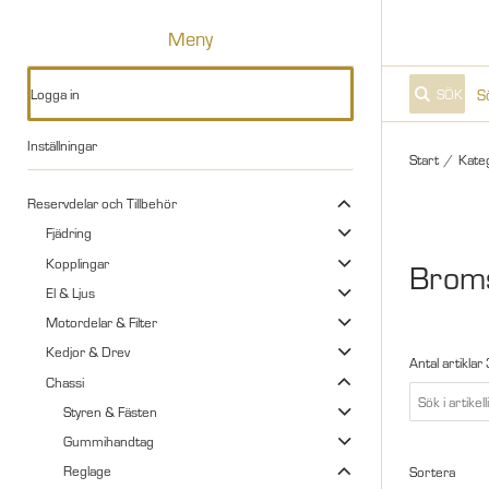
Meny
Logga in
SÖK
Inställningar
Start
/
Kate
Reservdelar och Tillbehör
Fjädring
Kopplingar
Broms
El & Ljus
Motordelar & Filter
Kedjor & Drev
Antal artiklar
Chassi
Styren & Fästen
Gummihandtag
Reglage
Sortera