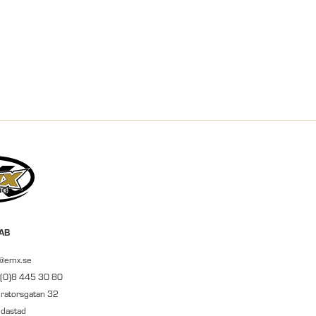
 AB
r@emx.se
 (0)8 445 30 80
ratorsgatan 32
ndastad