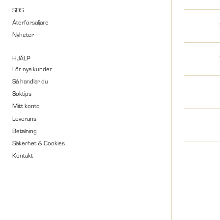
SDS
Återförsäljare
Nyheter
HJÄLP
För nya kunder
Så handlar du
Söktips
Mitt konto
Leverans
Betalning
Säkerhet & Cookies
Kontakt