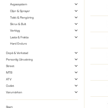
Avgassystem
Oljor & Sprayer
Tvätt & Rengöring
Skruv & Bult
Verktyg
Lasta & Frakta
Hard Enduro
Depå & Verkstad
Personlig Utrustning
Street
MTB
ATV
Outlet
Varumärken
Start