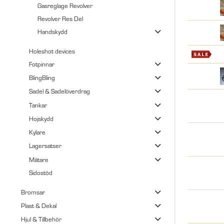
Gasreglage Revolver
Revolver Res Del
Handskydd
Holeshot devices
Fotpinnar
BlingBling
Sadel & Sadelöverdrag
Tankar
Hojskydd
Kylare
Lagersatser
Mätare
Sidostöd
Bromsar
Plast & Dekal
Hjul & Tillbehör