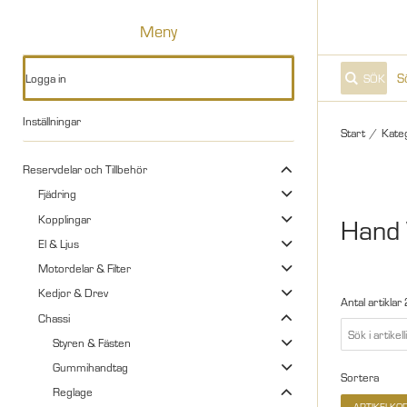
Meny
Logga in
SÖK
Inställningar
Start
/
Kate
Reservdelar och Tillbehör
Fjädring
Kopplingar
Hand
El & Ljus
Motordelar & Filter
Kedjor & Drev
Antal artiklar
Chassi
Styren & Fästen
Gummihandtag
Sortera
Reglage
ARTIKELKO