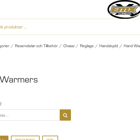
gorier
/
Reservdelar och Tillbehör
/
Chassi
/
Reglage
/
Handskydd
/
Hand Wa
 Warmers
2
D
BENÄMNING
PRIS