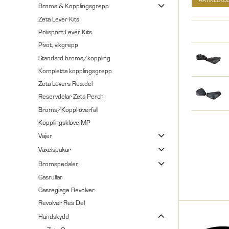
Broms & Kopplingsgrepp
Zeta Lever Kits
Polisport Lever Kits
Pivot, vikgrepp
Standard broms/koppling
Kompletta kopplingsgrepp
Zeta Levers Res.del
Reservdelar Zeta Perch
Broms/Koppl-överfall
Kopplingsklove MP
Vajer
Växelspakar
Bromspedaler
Gasrullar
Gasreglage Revolver
Revolver Res Del
Handskydd