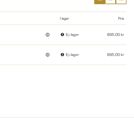
I lager
Pris
Ej i lager
895.00
Ej i lager
895.00