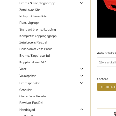
Broms & Kopplingsgrepp
Zeta Lever Kits
Polisport Lever Kits
Pivot, vikgrepp
Standard broms/koppling
Kompletta kopplingsgrepp
Zeta Levers Res.del
Reservdelar Zeta Perch
Antal artiklar
Broms/Koppl-överfall
Kopplingsklove MP
Vajer
Växelspakar
Sortera
Bromspedaler
ARTIKELKO
Gasrullar
Gasreglage Revolver
Revolver Res Del
Handskydd