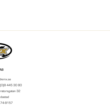
 AB
r@emx.se
 (0)8 445 30 80
ratorsgatan 32
ndastad
674-8157