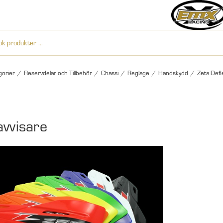
gorier
/
Reservdelar och Tillbehör
/
Chassi
/
Reglage
/
Handskydd
/
Zeta Defl
avvisare