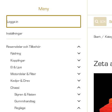
Meny
Logga in
SÖK
Inställningar
Start
/
Kate
Reservdelar och Tillbehör
Fjädring
Kopplingar
Zeta 
El & Ljus
Motordelar & Filter
Kedjor & Drev
Chassi
Styren & Fästen
Gummihandtag
Reglage