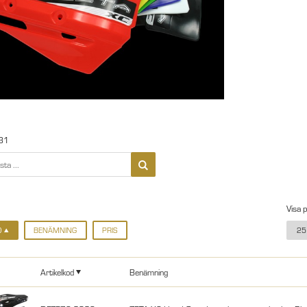
31
Visa 
D
BENÄMNING
PRIS
25
Artikelkod
Benämning