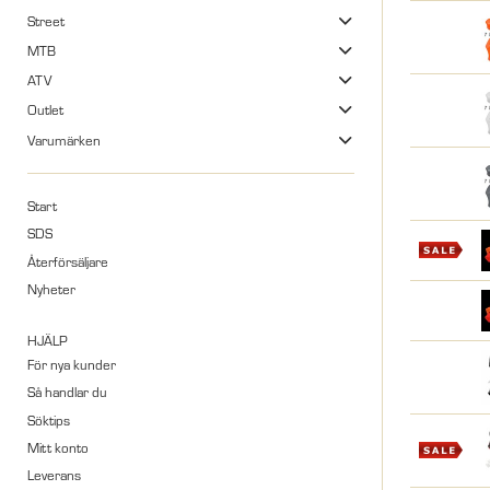
Street
MTB
ATV
Outlet
Varumärken
Start
SDS
Återförsäljare
Nyheter
HJÄLP
För nya kunder
Så handlar du
Söktips
Mitt konto
Leverans