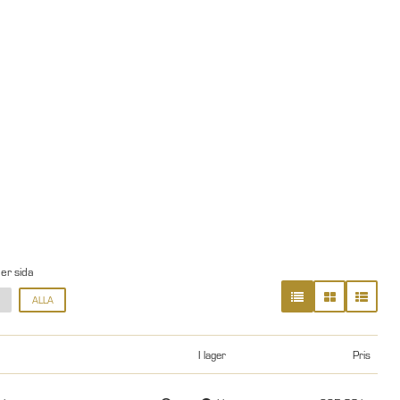
per sida
ALLA
I lager
Pris