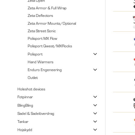
Zeta Open
Zeta Armor & Full Wrap
Zeta Deflectors
Zeta Armor Mounts/Optional
Zeta Street Sonic
Polisport MX Flow
Polisport Qwest/MXRocks
Polisport
Hand Warmers
Enduro Engeneering
Outlet
Holeshot devices
Fotpinnar
BlingBling
Sadel & Sadelöverdrag
Tankar
Hojskydd