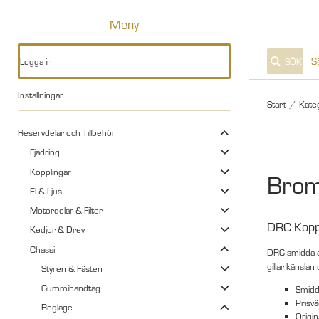
Meny
Logga in
SÖK
Inställningar
Start
/
Kate
Reservdelar och Tillbehör
Fjädring
Kopplingar
Brom
El & Ljus
Motordelar & Filter
DRC Kopp
Kedjor & Drev
Chassi
DRC smidda al
gillar känsla
Styren & Fästen
Gummihandtag
Smid
Prisv
Reglage
Origin