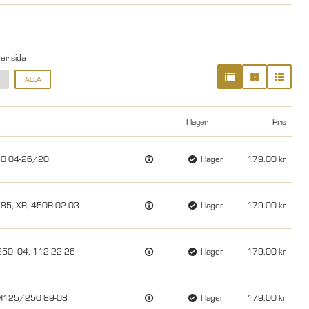
per sida
ALLA
I lager
Pris
450 04-26/20
I lager
179.00
/85, XR, 450R 02-03
I lager
179.00
250 -04, 112 22-26
I lager
179.00
 RM125/250 89-08
I lager
179.00