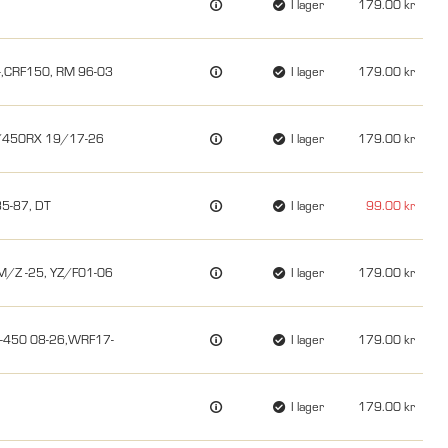
I lager
179.00
6-,CRF150, RM 96-03
I lager
179.00
0/450RX 19/17-26
I lager
179.00
85-87, DT
I lager
99.00
M/Z -25, YZ/F01-06
I lager
179.00
5-450 08-26,WRF17-
I lager
179.00
I lager
179.00