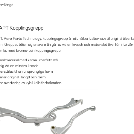
ardlängd
 APT Kopplingsgrepp
, Aero Parts Technology, kopplingsgrepp är ett hållbart alternativ till original tillverk
m. Greppet böjer sig snarare än går av vid en krasch och materialet överför inte vä
som kit med broms- och kopplingsgrepp.
itmaterial med kärna i rostfritt stål
sig vid en mindre krasch
erställas till sin ursprungliga form
rar original i längd och form
r överföring av kyla i kalla förhållanden.