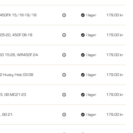
/450FX 15/16-19/18
I lager
179.00
 05-20, 450F 06-18
I lager
179.00
50 15-26, WR450F 24-
I lager
179.00
12 Husky/Hsb 03-08
I lager
179.00
-25, GG MC21-23
I lager
179.00
, GG 21-
I lager
179.00