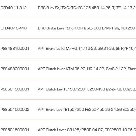
DFD40-11-812
DRC B-lev SX/EXC/TC/FC 125-450 14-26, T/FE 14-17,25
DFD40-13-410
DRC Brake Lever Short CRF250/300 L/M/Rally, KLX250
PS8488100001
APT Brake Le KTM/HQ 14/16-22, GG 21-22, Sh R/F 16/1
PS8488200001
APT Clutch lever KTM 06-22, HQ 14-22, GasG 21-22, Sh
PS8501500001
APT Clutch Lev TE150/250 FE250-450 22-24,GG EC25
PS8501500002
APT Brake Lev TE150/250 FE250-450 22-24,GG EC250
PS8501600001
APT Clutch Lever CR125/250R 04-07, CRF250R 10-26 