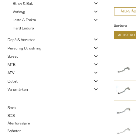
Skruv & Bult
Verktyg
Lasta & Frakta
Sortera
Hard Enduro
ARTIKELKO
Depå & Verkstad
Personlig Utrustning
Street
MTB
ATV
Outlet
Varumärken
Start
SDS
Återförsäljare
Nyheter