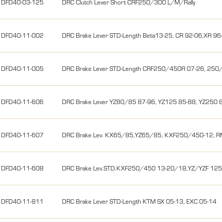
DFD40-03-125
DRC Clutch Lever Short CRF250/300 L/M/Rally
DFD40-11-002
DRC Brake Lever STD-Length Beta13-25, CR 92-06,XR 9
DFD40-11-005
DRC Brake Lever STD-Length CRF250/450R 07-26, 25
DFD40-11-606
DRC Brake Lever YZ80/85 87-96, YZ125 85-88, YZ250 
DFD40-11-607
DRC Brake Lev. KX65/85,YZ65/85, KXF250/450-12, R
DFD40-11-608
DRC Brake Lev.STD.KXF250/450 13-20/18,YZ/YZF 12
DFD40-11-811
DRC Brake Lever STD-Length KTM SX 05-13, EXC 05-14