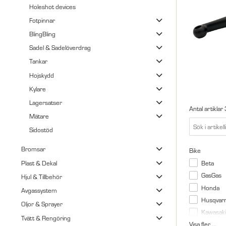
Holeshot devices
Fotpinnar
BlingBling
Sadel & Sadelöverdrag
Tankar
Hojskydd
Kylare
Lagersatser
Antal artiklar
Mätare
Sidostöd
Bromsar
Bike
Beta
Plast & Dekal
GasGas
Hjul & Tillbehör
Honda
Avgassystem
Husqvar
Oljor & Sprayer
Kawasaki
Tvätt & Rengöring
Visa fler ...