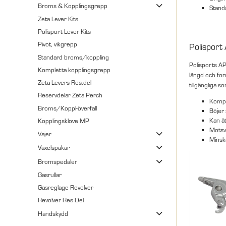
Broms & Kopplingsgrepp
Stand
Zeta Lever Kits
Polisport Lever Kits
Pivot, vikgrepp
Polisport
Standard broms/koppling
Polisports APT
Kompletta kopplingsgrepp
längd och for
Zeta Levers Res.del
tillgängliga 
Reservdelar Zeta Perch
Kompos
Broms/Koppl-överfall
Böjer 
Kan åt
Kopplingsklove MP
Motsva
Vajer
Minska
Växelspakar
Bromspedaler
Gasrullar
Gasreglage Revolver
Revolver Res Del
Handskydd