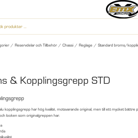
gorier
/
Reservdelar och Tillbehör
/
Chassi
/
Reglage
/
Standard broms/koppli
s & Kopplingsgrepp STD
lingsgrepp
u kopplingsgrepp har hög kvalité, motsvarande original, men till ett mycket bättre 
n och looken som originalgreppen har.
da
ärda
alkvalité