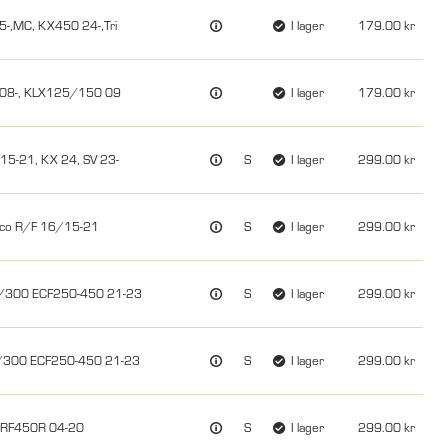
-,MC, KX450 24-,Tri
I lager
179.00
 08-, KLX125/150 09
I lager
179.00
5-21, KX 24, SV 23-
S
I lager
299.00
erco R/F 16/15-21
S
I lager
299.00
0/300 ECF250-450 21-23
S
I lager
299.00
/300 ECF250-450 21-23
S
I lager
299.00
CRF450R 04-20
S
I lager
299.00