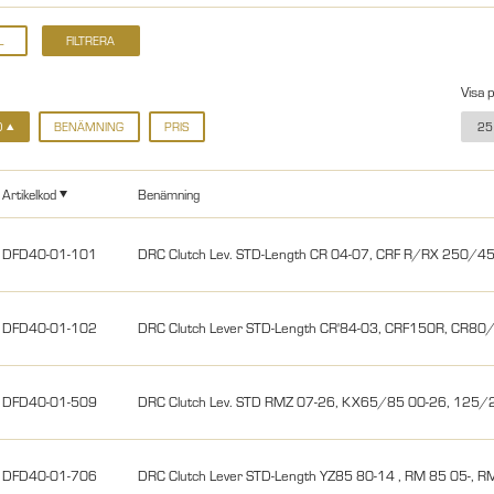
Visa 
D
BENÄMNING
PRIS
25
Artikelkod
Benämning
DFD40-01-101
DRC Clutch Lev. STD-Length CR 04-07, CRF R/RX 250/
DFD40-01-102
DRC Clutch Lever STD-Length CR'84-03, CRF150R, CR80
DFD40-01-509
DRC Clutch Lev. STD RMZ 07-26, KX65/85 00-26, 125/
DFD40-01-706
DRC Clutch Lever STD-Length YZ85 80-14 , RM 85 05-,