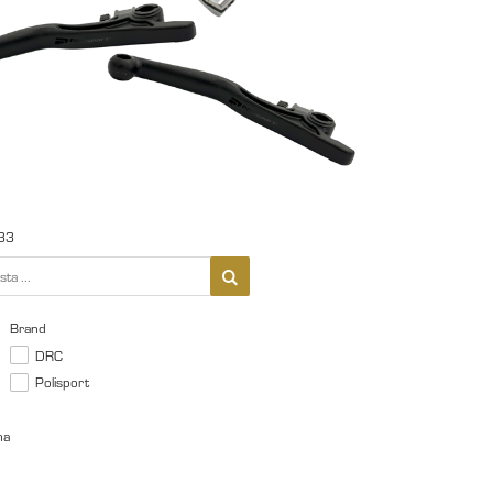
33
Brand
DRC
Polisport
na