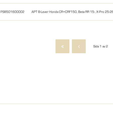
PS8501600002
APT B-Lever Honda CR+CRF150, Beta RR 15-, X-Pro 25-26
Sida 1 av 2