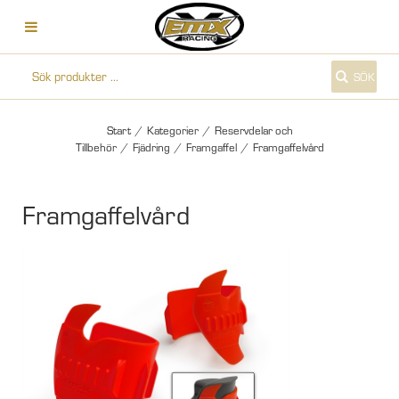
SÖK
Start
/
Kategorier
/
Reservdelar och
Tillbehör
/
Fjädring
/
Framgaffel
/
Framgaffelvård
Framgaffelvård