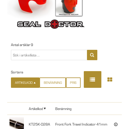
Antal artiklar
9
Sortera
ARTIKELKOD
BENÄMNING
PRIS
Artikelkod
Benämning
I la
KT25K-028A
Front Fork Travel Indicator 41mm