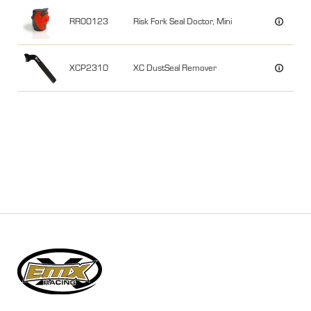
RR00123
Risk Fork Seal Doctor, Mini
XCP2310
XC DustSeal Remover