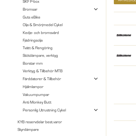
SKF P-box
Bromsar
Guts eBike
Olja & Smörjmedel Cykel
Kedje- och bromsvård
Fjädringsolja
Tvätt & Rengöring
Stötdämpare, verktyg
Borstar mm
Verktyg & Tillbehör MTB
Färddatorer & Tillbehör
Hjälmlampor
Vakuumpumpar
Anti Monkey Butt
Personlig Utrustning Cykel
KYB reservdelar best.varor
Styrdämpare