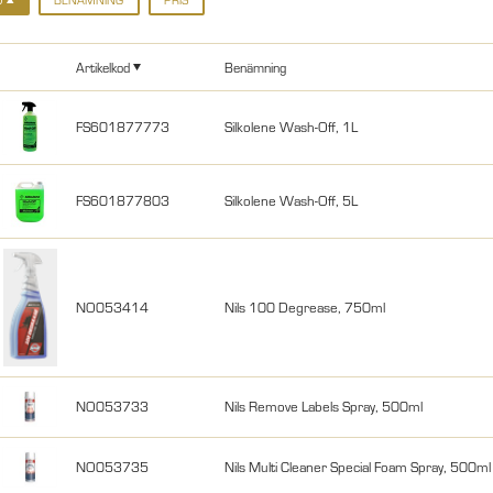
Artikelkod
Benämning
FS601877773
Silkolene Wash-Off, 1L
FS601877803
Silkolene Wash-Off, 5L
NO053414
Nils 100 Degrease, 750ml
NO053733
Nils Remove Labels Spray, 500ml
NO053735
Nils Multi Cleaner Special Foam Spray, 500ml