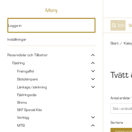
Meny
Logga in
SÖK
Inställningar
Start
/
Kate
Reservdelar och Tillbehör
Fjädring
Framgaffel
Tvätt
Stötdämpare
Länkage/sänkning
Fjädringsolja
Antal artiklar
Shims
SKF Special Kits
Verktyg
Sortera
MTB
ARTIKELKO