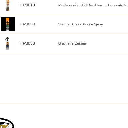
TR-M013
Monkey Juice - Gel Bike Cleaner Concentrate
TR-M030
Silicone Spritz - Silicone Spray
TR-M033
Graphene Detailer