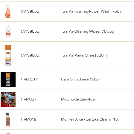
TA159050
Twin Air Foaming Power Wash, 750 ml
TA159055
Twin Air Cleaning Wipes (70 pcs)
TA159060
Twin Air PowerShine (500ml)
TR-BC017
Cycle Snow Foam 500ml
TR-M007
Motorcycle Snowfoam
TR-M012
Monkey Juice - Gel Bike Cleaner 1Ltr