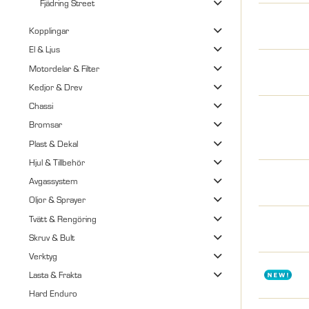
Fjädring Street
Kopplingar
El & Ljus
Motordelar & Filter
Kedjor & Drev
Chassi
Bromsar
Plast & Dekal
Hjul & Tillbehör
Avgassystem
Oljor & Sprayer
Tvätt & Rengöring
Skruv & Bult
Verktyg
Lasta & Frakta
Hard Enduro