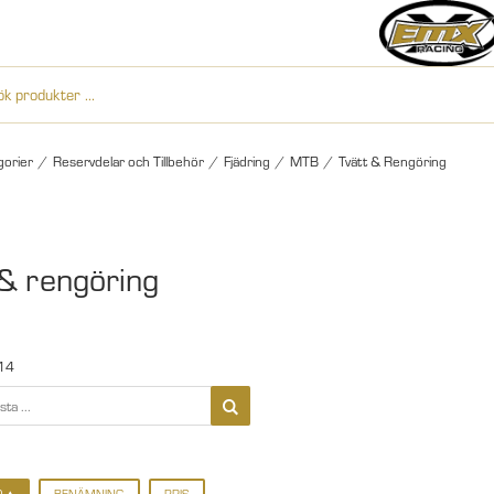
gorier
/
Reservdelar och Tillbehör
/
Fjädring
/
MTB
/
Tvätt & Rengöring
 & rengöring
14
D
BENÄMNING
PRIS