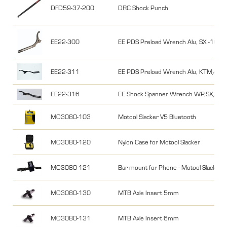
DFD59-37-200
DRC Shock Punch
EE22-300
EE PDS Preload Wrench Alu, SX -10, E
EE22-311
EE PDS Preload Wrench Alu, KTM/HQ
EE22-316
EE Shock Spanner Wrench WP,SX/FC 
MO3080-103
Motool Slacker V5 Bluetooth
MO3080-120
Nylon Case for Motool Slacker
MO3080-121
Bar mount for Phone - Motool Slacker
MO3080-130
MTB Axle Insert 5mm
MO3080-131
MTB Axle Insert 6mm