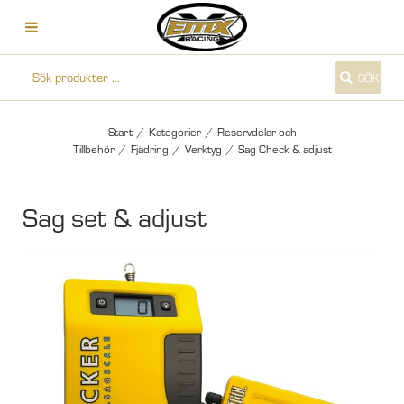
SÖK
Start
/
Kategorier
/
Reservdelar och
Tillbehör
/
Fjädring
/
Verktyg
/
Sag Check & adjust
Sag set & adjust