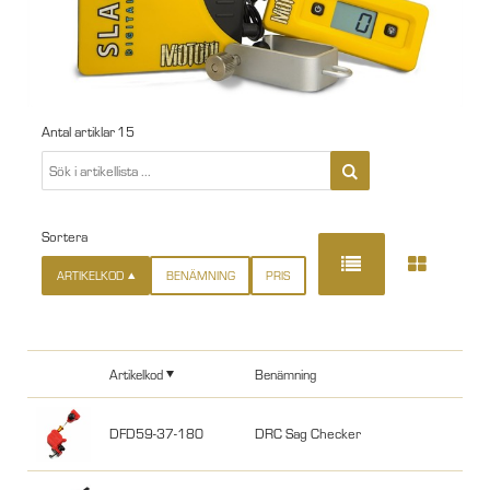
Antal artiklar
15
Sortera
ARTIKELKOD
BENÄMNING
PRIS
Artikelkod
Benämning
DFD59-37-180
DRC Sag Checker