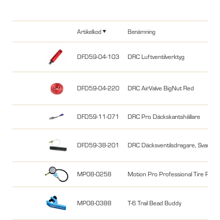
Artikelkod
Benämning
DFD59-04-103
DRC Luftventilverktyg
DFD59-04-220
DRC AirValve BigNut Red
DFD59-11-071
DRC Pro Däckskantshållare
DFD59-38-201
DRC Däcksventilsdragare, Svart
MP08-0258
Motion Pro Professional Tire Pres
MP08-0388
T-6 Trail Bead Buddy