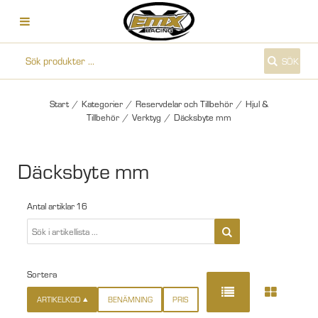
SÖK
Start
/
Kategorier
/
Reservdelar och Tillbehör
/
Hjul &
Tillbehör
/
Verktyg
/
Däcksbyte mm
Däcksbyte mm
Antal artiklar
16
Sortera
ARTIKELKOD
BENÄMNING
PRIS