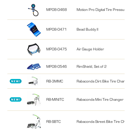
MP08-0468
Motion Pro Digital Tire Pressure 
MP08-0471
Bead Buddy II
MP08-0475
Air Gauge Holder
MP08-0546
RimShield, Set of 2
RB-3MMC
Rabaconda Dirt Bike Tire Changer
RB-MINITC
Rabaconda Mini Tire Changer
RB-SBTC
Rabaconda Street Bike Tire Chang