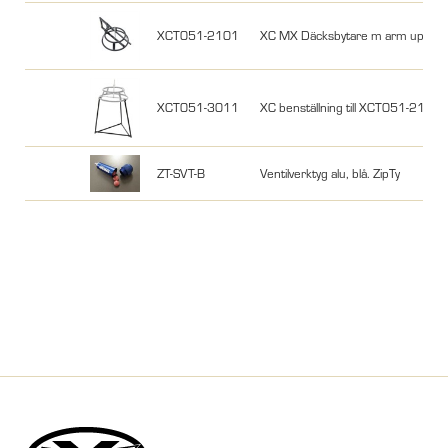
XCT051-2101
XC MX Däcksbytare m arm upp till
XCT051-3011
XC benställning till XCT051-2101
ZT-SVT-B
Ventilverktyg alu, blå. ZipTy