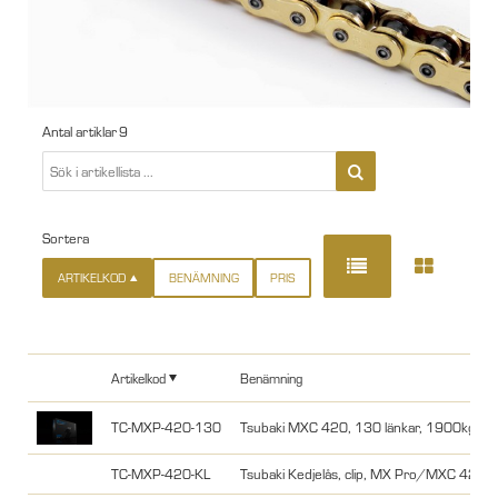
Antal artiklar
9
Sortera
ARTIKELKOD
BENÄMNING
PRIS
Artikelkod
Benämning
TC-MXP-420-130
Tsubaki MXC 420, 130 länkar, 1900kg
TC-MXP-420-KL
Tsubaki Kedjelås, clip, MX Pro/MXC 420