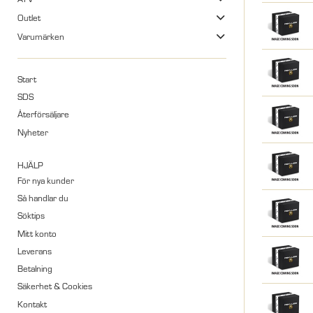
Outlet
Varumärken
Start
SDS
Återförsäljare
Nyheter
HJÄLP
För nya kunder
Så handlar du
Söktips
Mitt konto
Leverans
Betalning
Säkerhet & Cookies
Kontakt