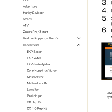
Adventure
Harley Davidson
Street
ATV
Z-start Pro/Z-start
Rekluse Kopplingstillbehör
Reservdelar
EXP Baser
EXP Vikter
EXP Justerfjädrar
Core Kopplingsfjädrar
Mellanskivor
Mellanskivor Kit
Lameller
Packningar
CX Rep Kit
CX 4.0 Rep Kit