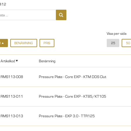
412
Visa per sida
D
BENÄMNING
PRIS
25
50
Artikelkod
Benämning
RMS113-008
Pressure Plate - Core EXP - KTM DDS Clut
RMS113-011
Pressure Plate - Core EXP - KT85/KT105
RMS113-013
Pressure Plate - EXP 3.0 - TTR125