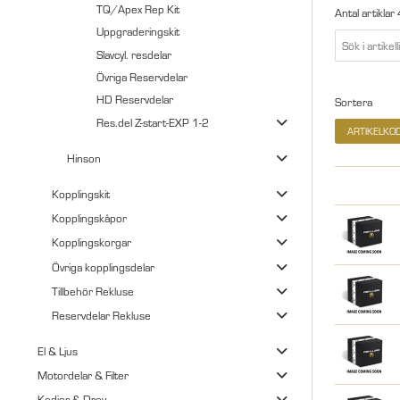
TQ/Apex Rep Kit
Antal artiklar
Uppgraderingskit
Slavcyl. resdelar
Övriga Reservdelar
HD Reservdelar
Sortera
Res.del Z-start-EXP 1-2
ARTIKELKO
Hinson
Kopplingskit
Kopplingskåpor
Kopplingskorgar
Övriga kopplingsdelar
Tillbehör Rekluse
Reservdelar Rekluse
El & Ljus
Motordelar & Filter
Kedjor & Drev