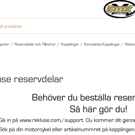
gorier
/
Reservdelar och Tillbehör
/
Kopplingar
/
Kompletta Kopplingar
/
Reklu
use reservdelar