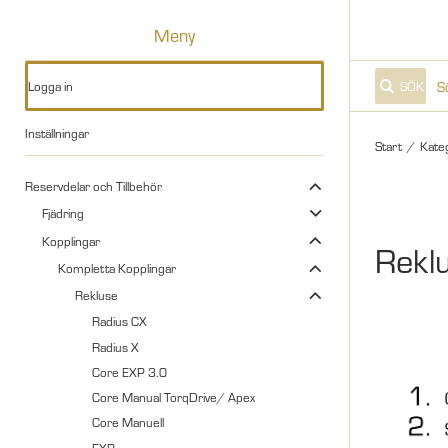
Meny
Logga in
SÖK
Inställningar
Start
/
Kate
Reservdelar och Tillbehör
Fjädring
Kopplingar
Rekl
Kompletta Kopplingar
Rekluse
Radius CX
Radius X
Core EXP 3.0
Core Manual TorqDrive/ Apex
Core Manuell
EXP