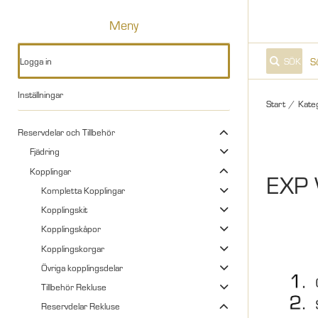
Meny
Logga in
SÖK
Inställningar
Start
/
Kate
Reservdelar och Tillbehör
Fjädring
Kopplingar
EXP
Kompletta Kopplingar
Kopplingskit
Kopplingskåpor
Kopplingskorgar
Övriga kopplingsdelar
Tillbehör Rekluse
Reservdelar Rekluse