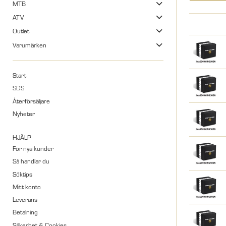
MTB
ATV
Outlet
Varumärken
Start
SDS
Återförsäljare
Nyheter
HJÄLP
För nya kunder
Så handlar du
Söktips
Mitt konto
Leverans
Betalning
Säkerhet & Cookies