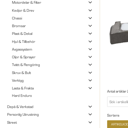
Motordelar & Filter
Kedjor & Drev
Chassi
Bromsar
Plast & Dekal
Hjul & Tillbehör
Avgassystem
Oljor & Sprayer
Tvätt & Rengöring
Skruv & Bult
Verktyg
Lasta & Frakta
Antal artiklar
Hard Enduro
Depå & Verkstad
Personlig Utrustning
Sortera
Street
ARTIKELKO