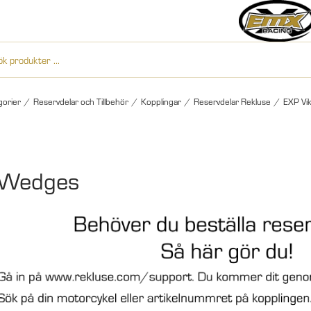
gorier
/
Reservdelar och Tillbehör
/
Kopplingar
/
Reservdelar Rekluse
/
EXP Vik
 Wedges