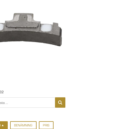
22
D
BENÄMNING
PRIS