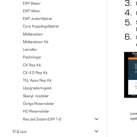
EXP Baser
EXP Vikter
EXP Justerfjädrar
Core Kopplingsfjädrar
Mellanskivor
Mellanskivor Kit
Lameller
Packningar
CX Rep Kit
CX 4.0 Rep Kit
TQ/Apex Rep Kit
Uppgraderingskit
Slavcyl. resdelar
Övriga Reservdelar
HD Reservdelar
Res.del Z-start-EXP 1-2
El & Ljus