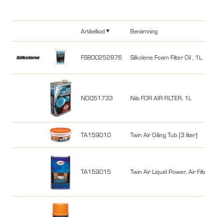
Artikelkod
Benämning
FS800252876
Silkolene Foam Filter Oil , 1L
NO051733
Nils FOR AIR FILTER, 1L
TA159010
Twin Air Oiling Tub (3 liter)
TA159015
Twin Air Liquid Power, Air Filter Oil