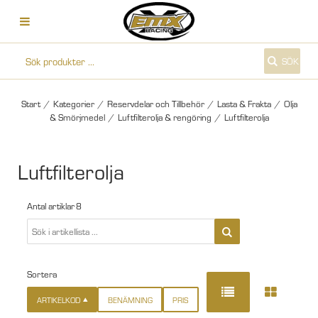
SÖK
Start
/
Kategorier
/
Reservdelar och Tillbehör
/
Lasta & Frakta
/
Olja
& Smörjmedel
/
Luftfilterolja & rengöring
/
Luftfilterolja
Luftfilterolja
Antal artiklar
8
Sortera
ARTIKELKOD
BENÄMNING
PRIS