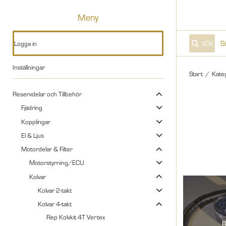
Meny
Logga in
SÖK
Inställningar
Start
/
Kate
Reservdelar och Tillbehör
Fjädring
Kopplingar
El & Ljus
Motordelar & Filter
Motorstyrning/ECU
Kolvar
Kolvar 2-takt
Kolvar 4-takt
Rep Kolvkit 4T Vertex
R