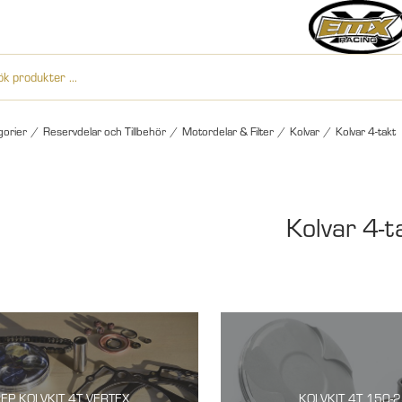
gorier
/
Reservdelar och Tillbehör
/
Motordelar & Filter
/
Kolvar
/
Kolvar 4-takt
Kolvar 4-t
EP KOLVKIT 4T VERTEX
KOLVKIT 4T 150-