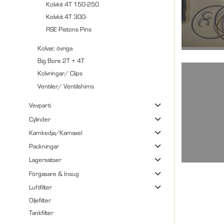
Kolvkit 4T 150-250
Kolvkit 4T 300-
RSE Pistons Pins
Kolvar, övriga
Big Bore 2T + 4T
Kolvringar/ Clips
Ventiler/ Ventilshims
Vevparti
Cylinder
Kamkedja/Kamaxel
Packningar
Lagersatser
Förgasare & Insug
Luftfilter
Oljefilter
Tankfilter