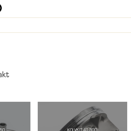
akt
250
KOLVKIT 4T 300-