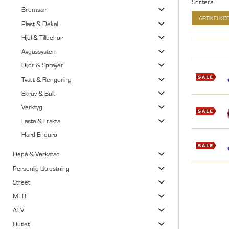
Sortera
Bromsar
ARTIKELKO
Plast & Dekal
Hjul & Tillbehör
Avgassystem
Oljor & Sprayer
Tvätt & Rengöring
Skruv & Bult
Verktyg
Lasta & Frakta
Hard Enduro
Depå & Verkstad
Personlig Utrustning
Street
MTB
ATV
Outlet