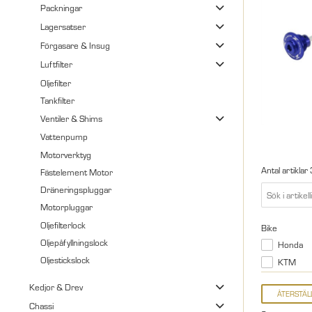
Packningar
Lagersatser
Förgasare & Insug
Luftfilter
Oljefilter
Tankfilter
Ventiler & Shims
Vattenpump
Motorverktyg
Antal artiklar
Fästelement Motor
Dräneringspluggar
Motorpluggar
Oljefilterlock
Bike
Oljepåfyllningslock
Honda
Oljestickslock
KTM
Kedjor & Drev
Chassi