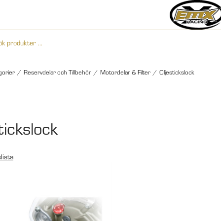
gorier
/
Reservdelar och Tillbehör
/
Motordelar & Filter
/
Oljestickslock
tickslock
lista