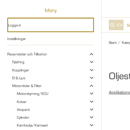
Meny
Logga in
SÖK
Inställningar
Start
/
Kate
Reservdelar och Tillbehör
Fjädring
Kopplingar
Oljes
El & Ljus
Motordelar & Filter
Applikations
Motorstyrning/ECU
Kolvar
Vevparti
Cylinder
Kamkedja/Kamaxel