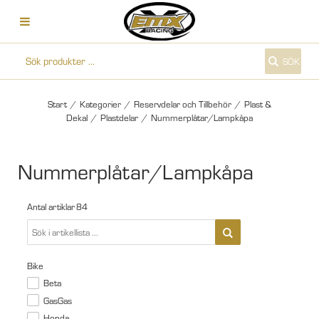
SÖK
Start
/
Kategorier
/
Reservdelar och Tillbehör
/
Plast &
Dekal
/
Plastdelar
/
Nummerplåtar/Lampkåpa
Nummerplåtar/Lampkåpa
Antal artiklar
84
Bike
Beta
GasGas
Honda