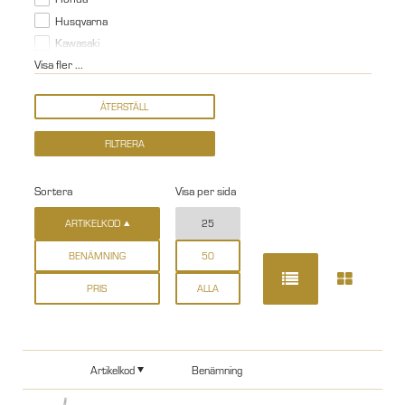
Husqvarna
Kawasaki
Visa fler ...
Sortera
Visa per sida
ARTIKELKOD
25
BENÄMNING
50
PRIS
ALLA
Artikelkod
Benämning