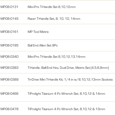
MP08-0131
Mini-Pro T-Handle Set 8,10,12mm
MP08-0145
Racer T-Handle Set, 8, 10, 10, 14mm
MP08-0161
MP Tool Metric
MP08-0185
Ball End Allen Set 9Pc
MP08-0340
Mini-Pro T-Handle Set 8,10,12,13,14mm
MP08-0383
T-Handle, Ball-End Hex, Dual Drive, Metric Set (4,5,6,8mm)
MP08-0389
Tri-Drive Mini T-Handle Kit, 1/4 in w/8,10,12,13mm Sockets
MP08-0466
TiProlight Titanium 4 Pc Wrench Set, 8,10,12 & 14mm
MP08-0478
TiProlight Titanium 4 Pc Wrench Set, 8,10,12 & 13mm