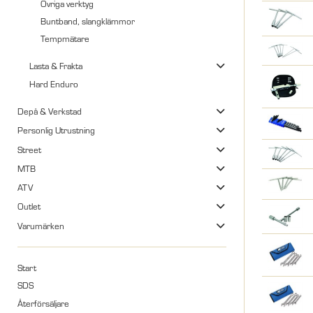
Övriga verktyg
Buntband, slangklämmor
Tempmätare
Lasta & Frakta
Hard Enduro
Depå & Verkstad
Personlig Utrustning
Street
MTB
ATV
Outlet
Varumärken
Start
SDS
Återförsäljare