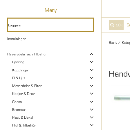
Meny
Logga in
SÖK
Inställningar
Start
/
Kate
Reservdelar och Tillbehör
Fjädring
Kopplingar
Handv
El & Ljus
Motordelar & Filter
Kedjor & Drev
Chassi
Bromsar
Plast & Dekal
Hjul & Tillbehör