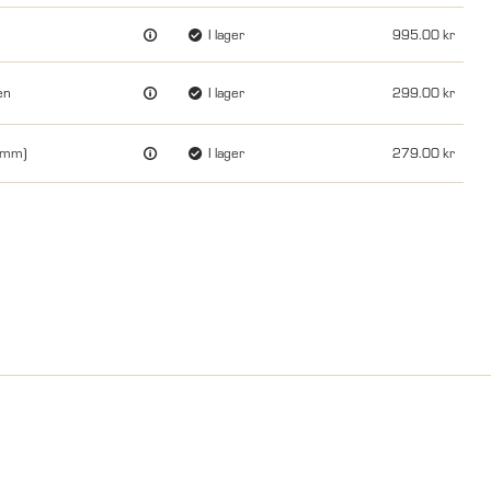
I lager
995.00
en
I lager
299.00
13mm)
I lager
279.00