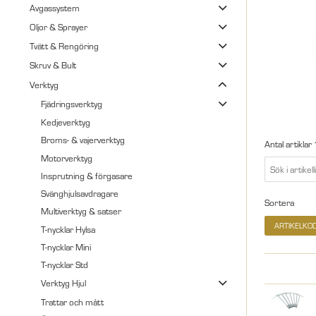
Avgassystem
Oljor & Sprayer
Tvätt & Rengöring
Skruv & Bult
Verktyg
Fjädringsverktyg
Kedjeverktyg
Broms- & vajerverktyg
Antal artiklar
Motorverktyg
Insprutning & förgasare
Svänghjulsavdragare
Sortera
Multiverktyg & satser
ARTIKELKO
T-nycklar Hylsa
T-nycklar Mini
T-nycklar Std
Verktyg Hjul
Trattar och mått