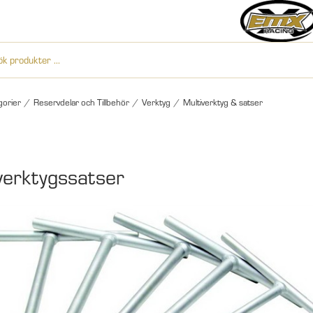
gorier
/
Reservdelar och Tillbehör
/
Verktyg
/
Multiverktyg & satser
erktygssatser