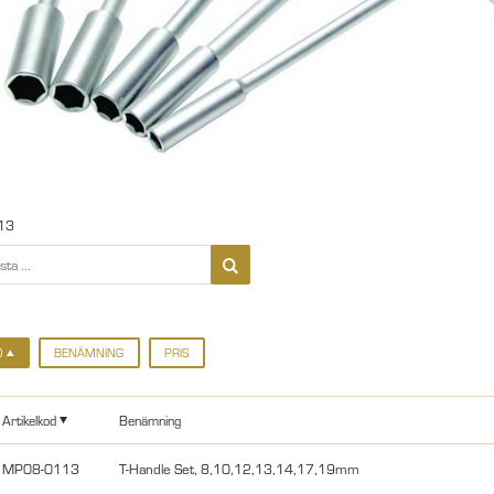
13
D
BENÄMNING
PRIS
Artikelkod
Benämning
MP08-0113
T-Handle Set, 8,10,12,13,14,17,19mm