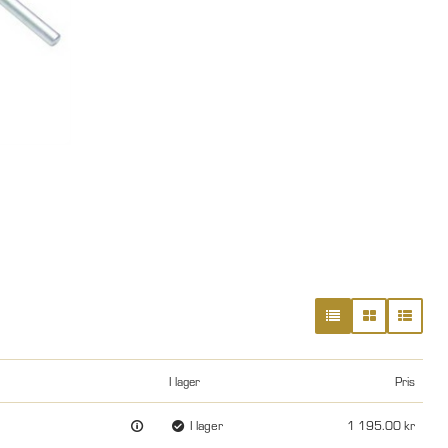
I lager
Pris
I lager
1 195.00