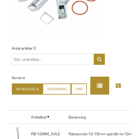
Antal artiklar
3
Sortera
ARTIKELKOD
BENÄMNING
PRIS
Artikelkod
Benämning
RB-12MM_AXLE
Rabaconda 12-18mm spindle for Dirt Bik