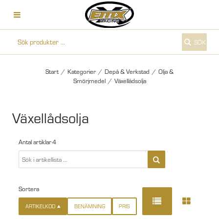
SÖK
Start
/
Kategorier
/
Depå & Verkstad
/
Olja &
Smörjmedel
/
Växellådsolja
Växellådsolja
Antal artiklar
4
Sortera
ARTIKELKOD
BENÄMNING
PRIS