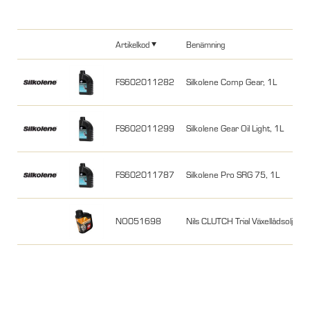
Artikelkod
Benämning
FS602011282
Silkolene Comp Gear, 1L
FS602011299
Silkolene Gear Oil Light, 1L
FS602011787
Silkolene Pro SRG 75, 1L
NO051698
Nils CLUTCH Trial Växellådsolja 1L