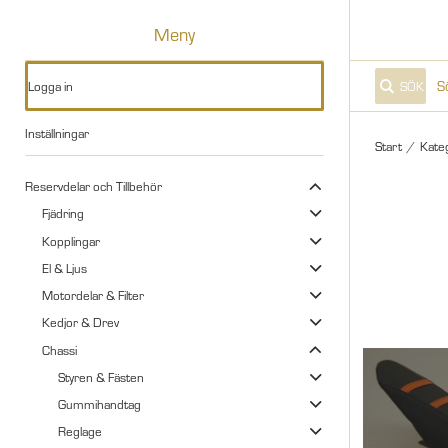
Meny
Logga in
SÖK
Inställningar
Start
/
Kate
Reservdelar och Tillbehör
Fjädring
Kopplingar
El & Ljus
Motordelar & Filter
Kedjor & Drev
Chassi
Styren & Fästen
Gummihandtag
Reglage