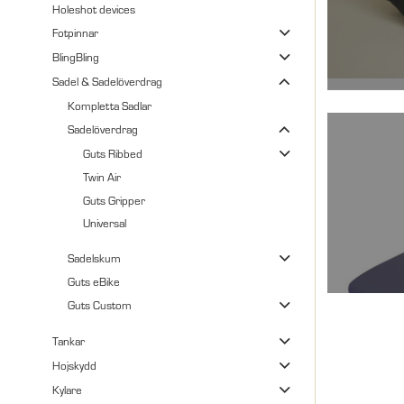
Holeshot devices
Fotpinnar
BlingBling
Sadel & Sadelöverdrag
Kompletta Sadlar
Sadelöverdrag
Guts Ribbed
Twin Air
Guts Gripper
Universal
Sadelskum
Guts eBike
Guts Custom
Tankar
Hojskydd
Kylare