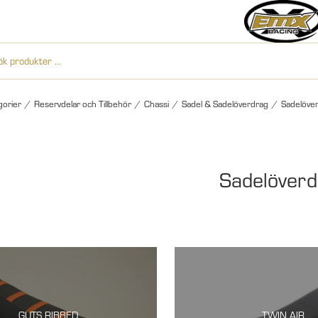
gorier
/
Reservdelar och Tillbehör
/
Chassi
/
Sadel & Sadelöverdrag
/
Sadelöve
Sadelöverd
GUTS RIBBED
TWIN AIR