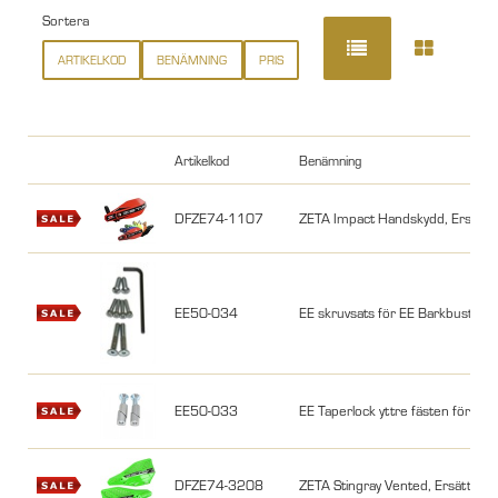
Sortera
ARTIKELKOD
BENÄMNING
PRIS
Artikelkod
Benämning
DFZE74-1107
ZETA Impact Handskydd, Ersättni
EE50-034
EE skruvsats för EE Barkbusters, 
EE50-033
EE Taperlock yttre fästen för EE
DFZE74-3208
ZETA Stingray Vented, Ersättning