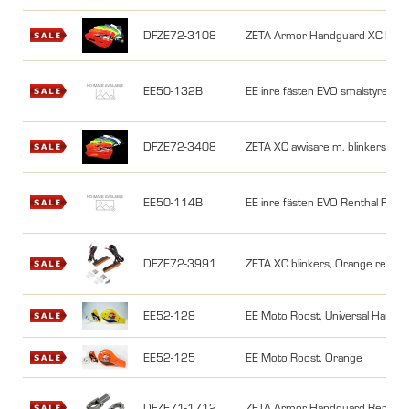
DFZE72-3108
ZETA Armor Handguard XC Prot
EE50-132B
EE inre fästen EVO smalstyre sva
DFZE72-3408
ZETA XC avvisare m. blinkers, Gr
EE50-114B
EE inre fästen EVO Renthal Fat
DFZE72-3991
ZETA XC blinkers, Orange reserv
EE52-128
EE Moto Roost, Universal Handgu
EE52-125
EE Moto Roost, Orange
DFZE71-1712
ZETA Armor Handguard Replace