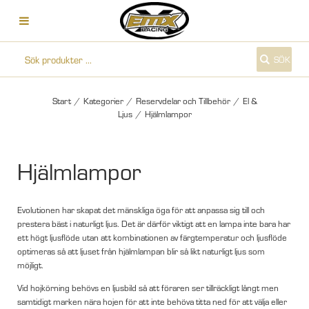
SÖK
Start
/
Kategorier
/
Reservdelar och Tillbehör
/
El &
Ljus
/
Hjälmlampor
Hjälmlampor
Evolutionen har skapat det mänskliga öga för att anpassa sig till och
prestera bäst i naturligt ljus. Det är därför viktigt att en lampa inte bara har
ett högt ljusflöde utan att kombinationen av färgtemperatur och ljusflöde
optimeras så att ljuset från hjälmlampan blir så likt naturligt ljus som
möjligt.
Vid hojkörning behövs en ljusbild så att föraren ser tillräckligt långt men
samtidigt marken nära hojen för att inte behöva titta ned för att välja eller