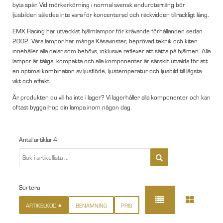
byta spår. Vid mörkerkörning i normal svensk enduroterräng bör
ljusbilden således inte vara för koncenterad och räckvidden tillräckligt lång.
EMX Racing har utvecklat hjälmlampor för krävande förhållanden sedan
2002. Våra lampor har många Kåsavinster, beprövad teknik och kiten
innehåller alla delar som behövs, inklusive reflexer att sätta på hjälmen. Alla
lampor är tåliga, kompakta och alla komponenter är särskilt utvalda för att
en optimal kombination av ljusflöde, ljustemperatur och ljusbild till lägsta
vikt och effekt.
Är produkten du vill ha inte i lager? Vi lagerhåller alla komponenter och kan
oftast bygga ihop din lampa inom någon dag.
Antal artiklar
4
Sortera
ARTIKELKOD
BENÄMNING
PRIS