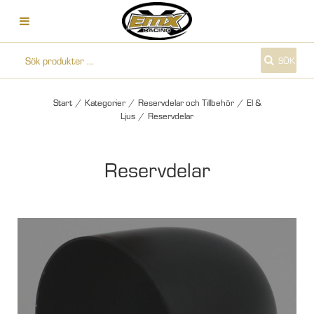
SÖK
Start
/
Kategorier
/
Reservdelar och Tillbehör
/
El &
Ljus
/
Reservdelar
Reservdelar