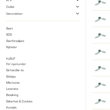
ATV
Outlet
Varumärken
Start
SDS
Återförsäljare
Nyheter
HJÄLP
För nya kunder
Så handlar du
Söktips
Mitt konto
Leverans
Betalning
Säkerhet & Cookies
Kontakt