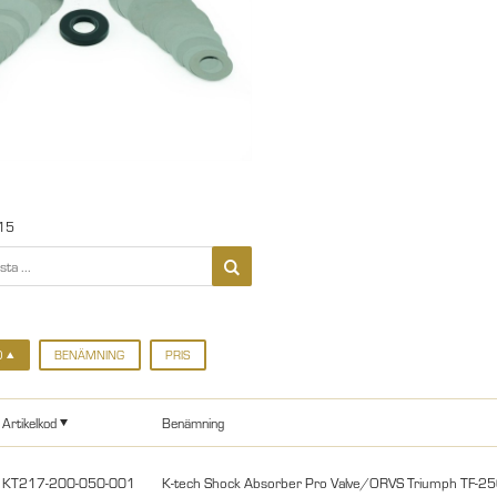
15
D
BENÄMNING
PRIS
Artikelkod
Benämning
KT217-200-050-001
K-tech Shock Absorber Pro Valve/ORVS Triumph TF-