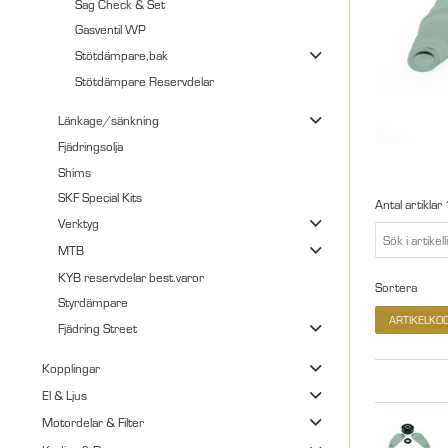
Sag Check & Set
Gasventil WP
Stötdämpare,bak
Stötdämpare Reservdelar
Länkage/sänkning
Fjädringsolja
Shims
SKF Special Kits
Antal artiklar
Verktyg
MTB
KYB reservdelar best.varor
Sortera
Styrdämpare
ARTIKELKO
Fjädring Street
Kopplingar
El & Ljus
Motordelar & Filter