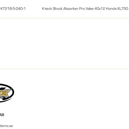
KT218-5-040-1
K-tech Shock Absorber Pro Valve 40x12 Honda XL750 
 AB
r@emx.se