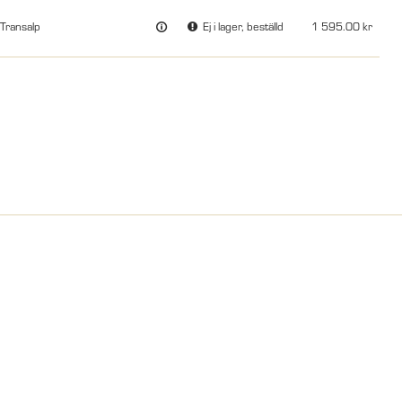
Transalp
Ej i lager, beställd
1 595.00