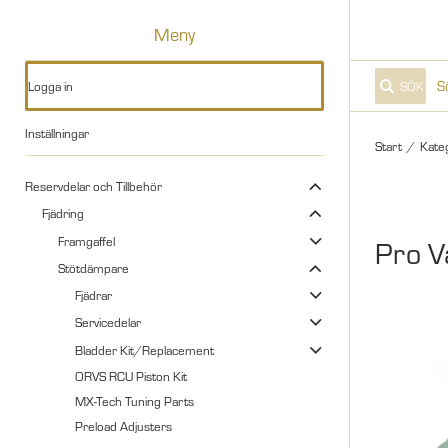
Meny
Logga in
SÖK
Inställningar
Start
/
Kate
Reservdelar och Tillbehör
Fjädring
Framgaffel
Pro V
Stötdämpare
Fjädrar
Servicedelar
Bladder Kit/Replacement
ORVS RCU Piston Kit
MX-Tech Tuning Parts
Preload Adjusters