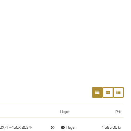
I lager
Pris
250X/TF-450X 2024-
I lager
1 595.00