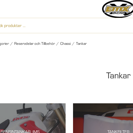
gorier
/
Reservdelar och Tillbehör
/
Chassi
/
Tankar
Tankar
BENSINTANKAR, IMS
TANKFILTER