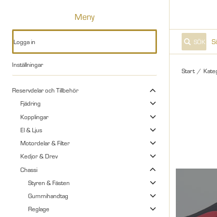
Meny
Logga in
SÖK
Inställningar
Start
/
Kate
Reservdelar och Tillbehör
Fjädring
Kopplingar
El & Ljus
Motordelar & Filter
Kedjor & Drev
Chassi
Styren & Fästen
Gummihandtag
Reglage