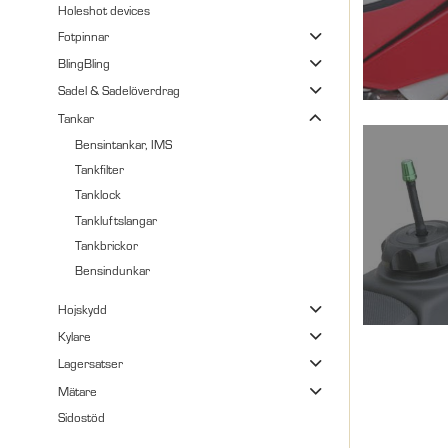
Holeshot devices
Fotpinnar
BlingBling
Sadel & Sadelöverdrag
Tankar
Bensintankar, IMS
Tankfilter
Tanklock
Tankluftslangar
Tankbrickor
Bensindunkar
Hojskydd
Kylare
Lagersatser
Mätare
Sidostöd