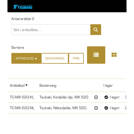
Antal artiklar
2
Sortera
ARTIKELKOD
BENÄMNING
PRIS
Artikelkod
Benämning
I lager
TC-MX-520-KL
Tsubaki, Kedjelås clip, MX 520
I lager
39.0
TC-MX-520-NL
Tsubaki, Nitkedjelås, MX 520,
I lager
29.0