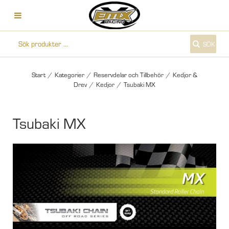
SÖK
Start
/
Kategorier
/
Reservdelar och Tillbehör
/
Kedjor &
Drev
/
Kedjor
/
Tsubaki MX
Tsubaki MX