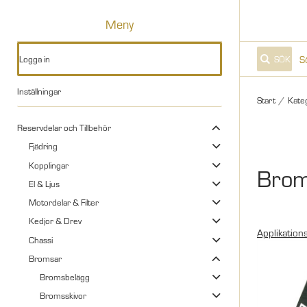
Meny
Logga in
SÖK
Inställningar
Start
/
Kate
Reservdelar och Tillbehör
Fjädring
Kopplingar
Brom
El & Ljus
Motordelar & Filter
Kedjor & Drev
Applikations
Chassi
Bromsar
Bromsbelägg
Bromsskivor