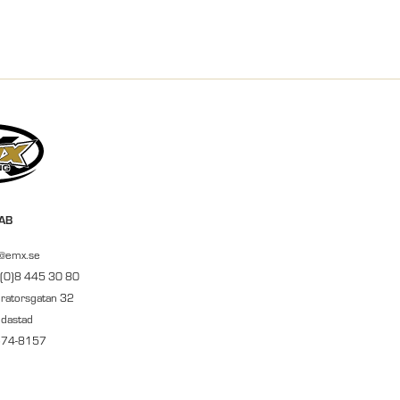
 AB
r@emx.se
 (0)8 445 30 80
ratorsgatan 32
ndastad
674-8157