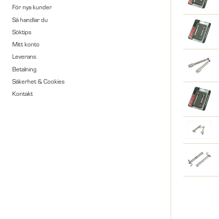
För nya kunder
Så handlar du
Söktips
Mitt konto
Leverans
Betalning
Säkerhet & Cookies
Kontakt