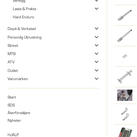
Verktyg
Lasta & Frakta
Hard Enduro
Depå & Verkstad
Personlig Utrustning
Street
MTB
ATV
Outlet
Varumärken
Start
SDS
Återförsäljare
Nyheter
HJÄLP