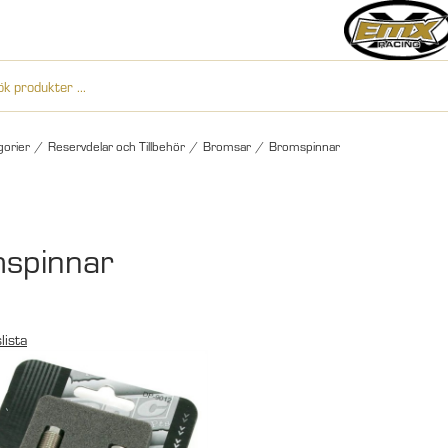
gorier
/
Reservdelar och Tillbehör
/
Bromsar
/
Bromspinnar
spinnar
lista