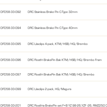
DFD58-33-092
DRC Stainless Brake Pin C-Type 32mm
DFD58-33-094
DRC Stainless Brake Pin C-Type 40mm
DFD58-33-095
DRC Låsclips 4-pack, KTM/HSB/HQ/Brembo
DFD58-33-096
DRC Rostfri BrakePin Bak KTM/HSB/HQ/Brembo Fram
DFD58-33-097
DRC Rostfri BrakePin Bak KTM/HSB/HQ/Brembo
DFD58-33-099
DRC Låsclips 2-pack, HQ/Magura
DFD58-33-201
DRC Rostfria BrakePin set F+B YZ 98-26,YZF -26, RMZ25