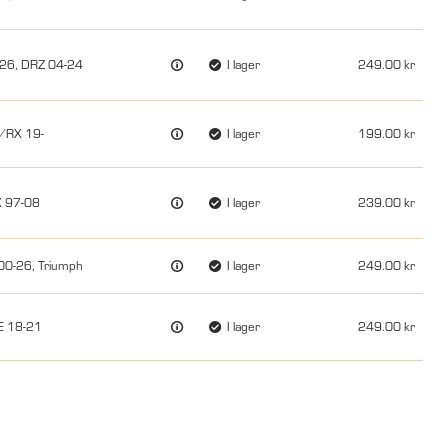
-26, DRZ 04-24
I lager
249.00
R/RX 19-
I lager
199.00
X 97-08
I lager
239.00
00-26, Triumph
I lager
249.00
TE 18-21
I lager
249.00