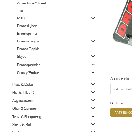
Adventure/Street
Trial
MTB
Bromskylare
Bromspinnar
Bromsslangar
Broms Repkit
Skydd
Bromspedaler
Cross/Enduro
Antal artiklar
Plast & Dekal
Hjul & Tillbehör
Avgassystem
Sortera
Oljor & Sprayer
ARTIKELKO
Tvätt & Rengöring
Skruv & Bult