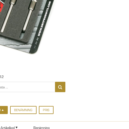
12
D
BENÄMNING
PRIS
Artikelkod
Benämning