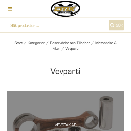
SÖK
Start
/
Kategorier
/
Reservdelar och Tillbehör
/
Motordelar &
Filter
/
Vevparti
Vevparti
VEVSTAKAR