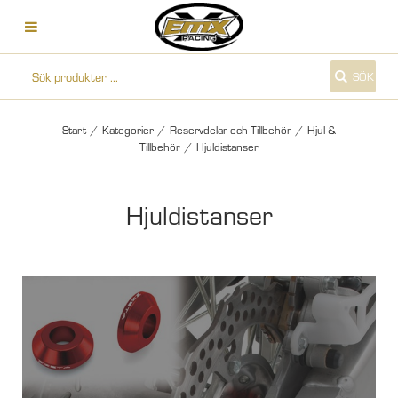
SÖK
Start
/
Kategorier
/
Reservdelar och Tillbehör
/
Hjul &
Tillbehör
/
Hjuldistanser
Hjuldistanser