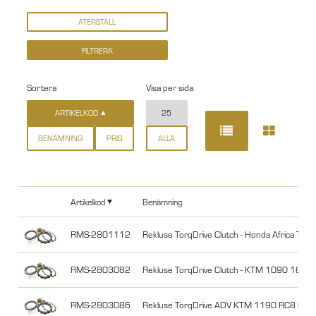
Sortera
Visa per sida
ARTIKELKOD
25
BENÄMNING
PRIS
ALLA
Artikelkod
Benämning
RMS-2801112
Rekluse TorqDrive Clutch - Honda Africa Twi
RMS-2803082
Rekluse TorqDrive Clutch - KTM 1090 18, 
RMS-2803086
Rekluse TorqDrive ADV KTM 1190 RC8 08-