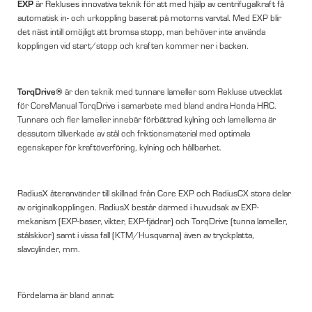
EXP
är Rekluses innovativa teknik för att med hjälp av centrifugalkraft få
automatisk in- och urkoppling baserat på motorns varvtal. Med EXP blir
det näst intill omöjligt att bromsa stopp, man behöver inte använda
kopplingen vid start/stopp och kraften kommer ner i backen.
TorqDrive®
är den teknik med tunnare lameller som Rekluse utvecklat
för CoreManual TorqDrive i samarbete med bland andra Honda HRC.
Tunnare och fler lameller innebär förbättrad kylning och lamellerna är
dessutom tillverkade av stål och friktionsmaterial med optimala
egenskaper för kraftöverföring, kylning och hållbarhet.
RadiusX återanvänder till skillnad från Core EXP och RadiusCX stora delar
av originalkopplingen. RadiusX består därmed i huvudsak av EXP-
mekanism (EXP-baser, vikter, EXP-fjädrar) och TorqDrive (tunna lameller,
stålskivor) samt i vissa fall (KTM/Husqvarna) även av tryckplatta,
slavcylinder, mm.
Fördelarna är bland annat: