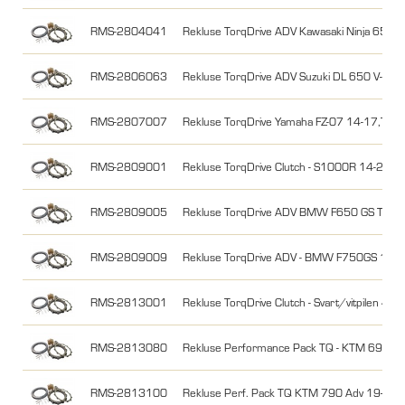
RMS-2804041
Rekluse TorqDrive ADV Kawasaki Ninja 650, V
RMS-2806063
Rekluse TorqDrive ADV Suzuki DL 650 V-Str
RMS-2807007
Rekluse TorqDrive Yamaha FZ-07 14-17,Ten
RMS-2809001
Rekluse TorqDrive Clutch - S1000R 14-20,
RMS-2809005
Rekluse TorqDrive ADV BMW F650 GS Twin
RMS-2809009
Rekluse TorqDrive ADV - BMW F750GS 18-
RMS-2813001
Rekluse TorqDrive Clutch - Svart/vitpilen 
RMS-2813080
Rekluse Performance Pack TQ - KTM 690 En
RMS-2813100
Rekluse Perf. Pack TQ KTM 790 Adv 19-25,