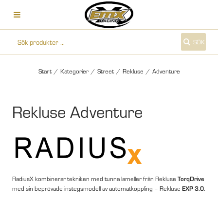
SÖK
Start
/
Kategorier
/
Street
/
Rekluse
/
Adventure
Rekluse Adventure
RadiusX kombinerar tekniken med tunna lameller från Rekluse
TorqDrive
med sin beprövade instegsmodell av automatkoppling – Rekluse
EXP 3.0
.