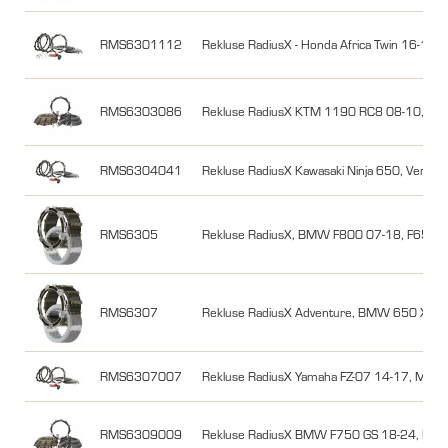
RMS6301112
Rekluse RadiusX - Honda Africa Twin 16-19
RMS6303086
Rekluse RadiusX KTM 1190 RC8 08-10, 11
RMS6304041
Rekluse RadiusX Kawasaki Ninja 650, Versys 
RMS6305
Rekluse RadiusX, BMW F800 07-18, F650
RMS6307
Rekluse RadiusX Adventure, BMW 650 X-Cha
RMS6307007
Rekluse RadiusX Yamaha FZ-07 14-17, MT-0
RMS6309009
Rekluse RadiusX BMW F750 GS 18-24, F85