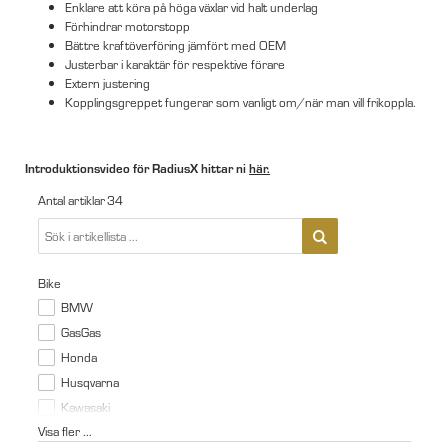
Enklare att köra på höga växlar vid halt underlag
Förhindrar motorstopp
Bättre kraftöverföring jämfört med OEM
Justerbar i karaktär för respektive förare
Extern justering
Kopplingsgreppet fungerar som vanligt om/när man vill frikoppla.
Introduktionsvideo för RadiusX hittar ni
här.
Antal artiklar
34
Bike
BMW
GasGas
Honda
Husqvarna
Kawasaki
Visa fler ...