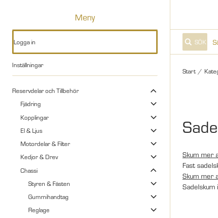
Meny
Logga in
SÖK
Inställningar
Start
/
Kate
Reservdelar och Tillbehör
Fjädring
Kopplingar
Sade
El & Ljus
Motordelar & Filter
Skum mer a
Kedjor & Drev
Fast sadels
Chassi
Skum mer a
Styren & Fästen
Sadelskum i
Gummihandtag
Reglage