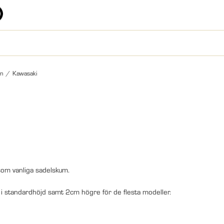
um
/
Kawasaki
 som vanliga sadelskum.
s i standardhöjd samt 2cm högre för de flesta modeller.