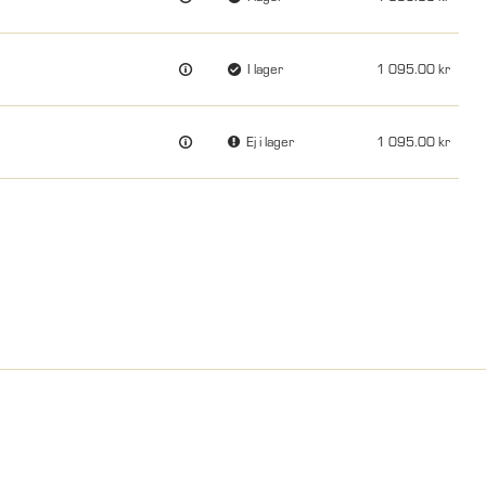
I lager
1 095.00
Ej i lager
1 095.00