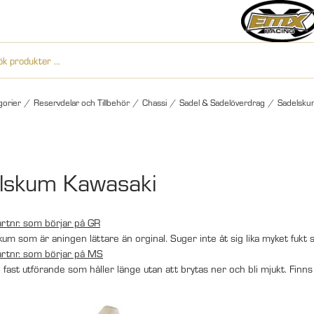
gorier
/
Reservdelar och Tillbehör
/
Chassi
/
Sadel & Sadelöverdrag
/
Sadelsk
lskum Kawasaki
rtnr. som börjar på GR
kum som är aningen lättare än orginal. Suger inte åt sig lika myket fukt
rtnr. som börjar på MS
 fast utförande som håller länge utan att brytas ner och bli mjukt. Finn