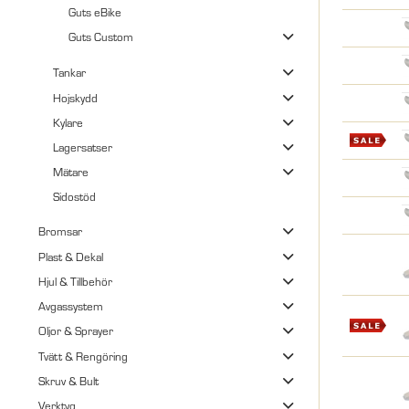
Guts eBike
Guts Custom
Tankar
Hojskydd
Kylare
Lagersatser
Mätare
Sidostöd
Bromsar
Plast & Dekal
Hjul & Tillbehör
Avgassystem
Oljor & Sprayer
Tvätt & Rengöring
Skruv & Bult
Verktyg