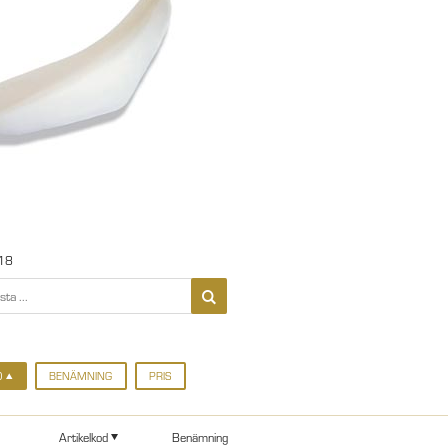
18
D
BENÄMNING
PRIS
Artikelkod
Benämning