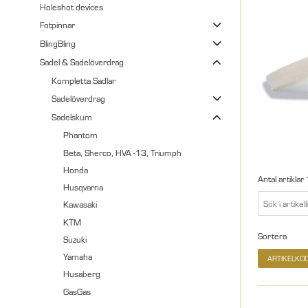
Holeshot devices
Fotpinnar
BlingBling
Sadel & Sadelöverdrag
Kompletta Sadlar
Sadelöverdrag
Sadelskum
Phantom
Beta, Sherco, HVA -13, Triumph
Honda
Antal artiklar
Husqvarna
Kawasaki
KTM
Sortera
Suzuki
Yamaha
ARTIKELKO
Husaberg
GasGas