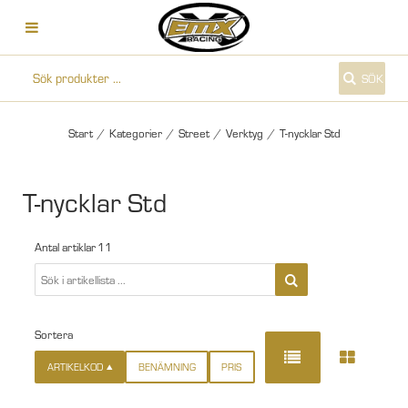
SÖK
Start
/
Kategorier
/
Street
/
Verktyg
/
T-nycklar Std
T-nycklar Std
Antal artiklar
11
Sortera
ARTIKELKOD
BENÄMNING
PRIS