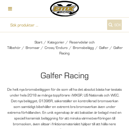
SÖK
Start
/
Kategorier
/
Reservdelar och
Tillbehör
/
Bromsar
/
Cross/Enduro
/
Bromsbelägg
/
Galfer
/
Galfer
Racing
Galfer Racing
De helt nya bromsbeläggen för de som vill ha det absolut bästa har testats
under hela 2018 av många toppförare i MXGP, US Nationals och WEC.
Det nya belägget, G1396R, säkerställer en kontrollerad bromsverkan
som samtidigt bibehåller en extremt bra bromsverkan även under
extrema förhållanden. En unik egenskap är att baksidan är belagd med en
speciell keramisk beläggning för att minska värmeöverföringen till
bromsoken, även slitsar i friktionsmaterialet hjälper till att hålla nere