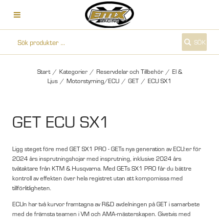
SÖK
Start
/
Kategorier
/
Reservdelar och Tillbehör
/
El &
Ljus
/
Motorstyrning/ECU
/
GET
/
ECU SX1
GET ECU SX1
Ligg steget före med GET SX1 PRO - GETs nya generation av ECU:er för
2024 års insprutningshojar med insprutning, inklusive 2024 års
tvåtaktare från KTM & Husqvarna. Med GETs SX1 PRO får du bättre
kontroll av effekten över hela registret utan att kompomissa med
tillförlitligheten.
ECUn har två kurvor framtagna av R&D avdelningen på GET i samarbete
med de främsta teamen i VM och AMA-mästerskapen. Givetvis med