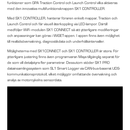
funktioner som GPA Traction Control och Launch Control vilka aktiveras
med den innovativa multifunktionsknappen SX1 CONTROLLER.
Med SX1 CONTROLLER, hanterar föraren enkelt mappar, Traction och
Launch Control och får visuell återkoppling via LED-lampor. Därtill
medföljer WiFi -modulen SX1 CONNECT så att ytterligare modifieringar
och anpassningar kan göras i WiGET-appen. I appen finns även möjlighet
till realtidsövervakning, diagnostikdata och underhållsintervaller.
Möjligheterna med SX1CONNECT och SX1 CONTROLLER är stora. För
ytterligare justering finns även programvaran Maya tillgänglig separat för
de som vill detaljstyra fler parametrar. Dessutom stöder SX1 PRO
datainsamlingssystem som SL1 Smart Logger via CAN-bus-baserat UDS-
kommunikationsprotokoll, vilket möjliggör omfattande övervakning och
analys av motorcykelns sensordata.