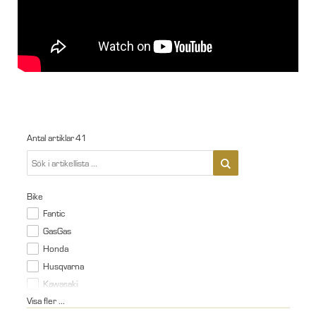
Antal artiklar
41
Bike
Fantic
GasGas
Honda
Husqvarna
Kawasaki
Visa fler ...