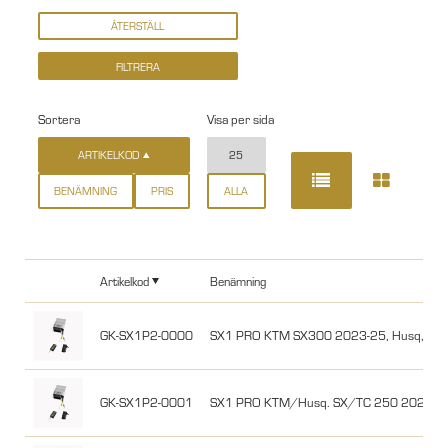
Sortera
Visa per sida
ARTIKELKOD
25
BENÄMNING
PRIS
ALLA
Artikelkod
Benämning
GK-SX1P2-0000
SX1 PRO KTM SX300 2023-25, Husq, Ga
GK-SX1P2-0001
SX1 PRO KTM/Husq. SX/TC 250 2023-25