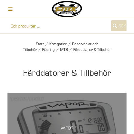
SÖK
Start
/
Kategorier
/
Reservdelar och
Tillbehör
/
Fjädring
/
MTB
/
Färddatorer & Tillbehör
Färddatorer & Tillbehör
VAPOR