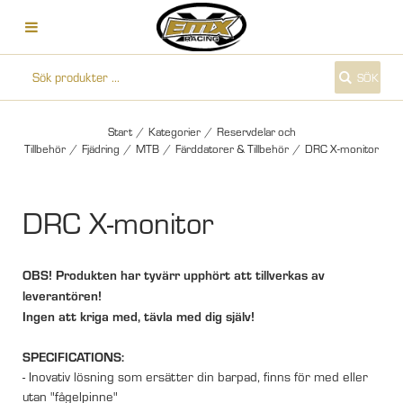
SÖK
Start
/
Kategorier
/
Reservdelar och
Tillbehör
/
Fjädring
/
MTB
/
Färddatorer & Tillbehör
/
DRC X-monitor
DRC X-monitor
OBS! Produkten har tyvärr upphört att tillverkas av
leverantören!
Ingen att kriga med, tävla med dig själv!
SPECIFICATIONS:
- Inovativ lösning som ersätter din barpad, finns för med eller
utan "fågelpinne"