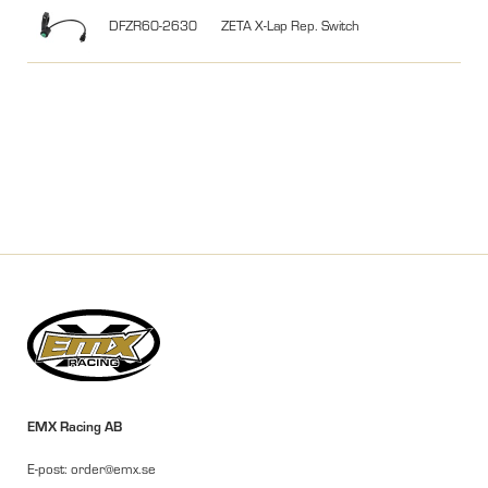
DFZR60-2630
ZETA X-Lap Rep. Switch
EMX Racing AB
E-post: order@emx.se