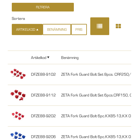
Sortera
ARTIKELKOD
BENÄMNING
PRIS
Artikelkod
Benämning
DFZE88-9102
ZETA Fork Guard Bolt Set 8pcs. CRF250/4
DFZE88-9112
ZETA Fork Guard Bolt Set 6pcs.CRF150, CR
DFZE88-9202
ZETA Fork Guard Bolt 6pc.KX85-13,KX 05-0
DFZE88-9206
ZETA Fork Guard Bolt 6pc.KX85-13,KX 05-08