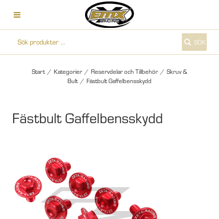
SÖK
Start
/
Kategorier
/
Reservdelar och Tillbehör
/
Skruv &
Bult
/
Fästbult Gaffelbensskydd
Fästbult Gaffelbensskydd