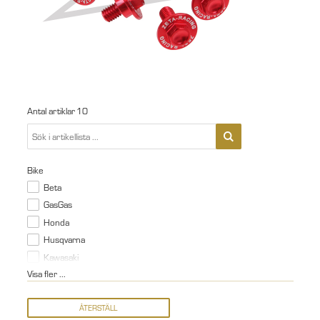
Antal artiklar
10
Bike
Beta
GasGas
Honda
Husqvarna
Kawasaki
Visa fler ...