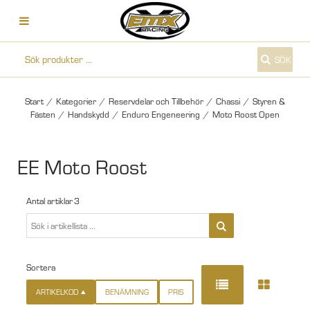
SÖK
Start
/
Kategorier
/
Reservdelar och Tillbehör
/
Chassi
/
Styren &
Fästen
/
Handskydd
/
Enduro Engeneering
/
Moto Roost Open
EE Moto Roost
Antal artiklar
3
Sortera
ARTIKELKOD
BENÄMNING
PRIS