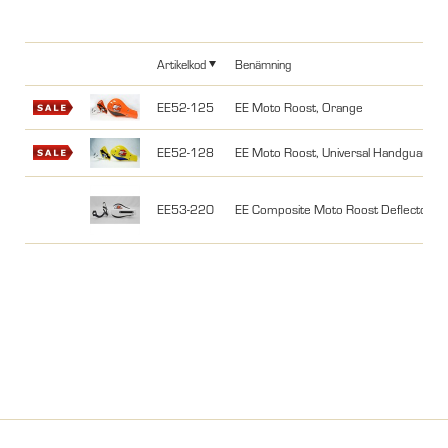
Artikelkod
Benämning
EE52-125
EE Moto Roost, Orange
EE52-128
EE Moto Roost, Universal Handguard, m
EE53-220
EE Composite Moto Roost Deflectors W