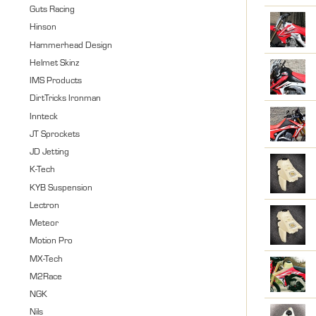
Guts Racing
Hinson
Hammerhead Design
Helmet Skinz
IMS Products
DirtTricks Ironman
Innteck
JT Sprockets
JD Jetting
K-Tech
KYB Suspension
Lectron
Meteor
Motion Pro
MX-Tech
M2Race
NGK
Nils