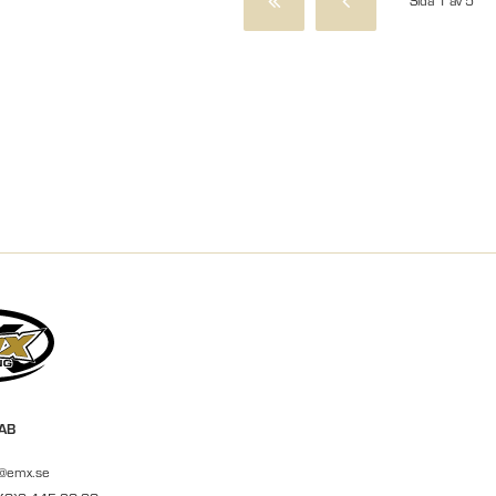
Sida 1 av 5
 AB
r@emx.se