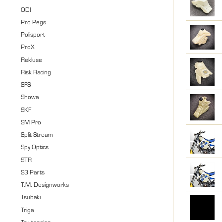
ODI
Pro Pegs
Polisport
ProX
Rekluse
Risk Racing
SFS
Showa
SKF
SM Pro
Split-Stream
Spy Optics
STR
S3 Parts
T.M. Designworks
Tsubaki
Triga
Tru-tension