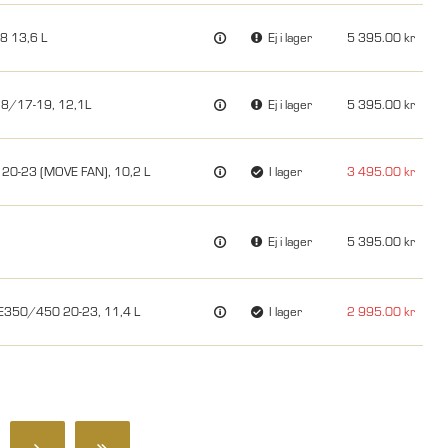
8 13,6 L
Ej i lager
5 395.00
18/17-19, 12,1L
Ej i lager
5 395.00
20-23 (MOVE FAN), 10,2 L
I lager
3 495.00
Ej i lager
5 395.00
E350/450 20-23, 11,4 L
I lager
2 995.00