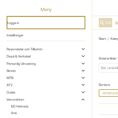
Meny
Logga in
SÖK
Inställningar
Start
/
Kate
Reservdelar och Tillbehör
Depå & Verkstad
Antal artiklar
Personlig Utrustning
Street
MTB
Sortera
ATV
Outlet
ARTIKELKO
Varumärken
6D Helmets
Arai