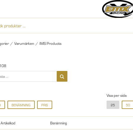
gorier
/
Varumärken
/
IMS Products
108
Visa per sida
D
BENÄMNING
PRIS
25
50
Artikelkod
Benämning