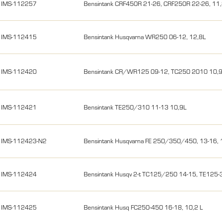
IMS-112257
Bensintank CRF450R 21-26, CRF250R 22-26, 11,8L
IMS-112415
Bensintank Husqvarna WR250 06-12, 12,8L
IMS-112420
Bensintank CR/WR125 09-12, TC250 2010 10,
IMS-112421
Bensintank TE250/310 11-13 10,9L
IMS-112423-N2
Bensintank Husqvarna FE 250/350/450, 13-16, 
IMS-112424
Bensintank Husqv 2-t TC125/250 14-15, TE125-
IMS-112425
Bensintank Husq FC250-450 16-18, 10,2 L