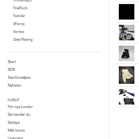
TrailTech
TwinAir
VForce
Vortex
Zeta Racing
Start
SDS
Återförsäljare
Nyheter
HJÄLP
För nya kunder
Så handlar du
Söktips
Mitt konto
Leverans