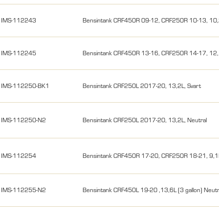
IMS-112243
Bensintank CRF450R 09-12, CRF250R 10-13, 10
IMS-112245
Bensintank CRF450R 13-16, CRF250R 14-17, 12
IMS-112250-BK1
Bensintank CRF250L 2017-20, 13,2L, Svart
IMS-112250-N2
Bensintank CRF250L 2017-20, 13,2L, Neutral
IMS-112254
Bensintank CRF450R 17-20, CRF250R 18-21, 9,1
IMS-112255-N2
Bensintank CRF450L 19-20 ,13,6L (3 gallon) Neutr