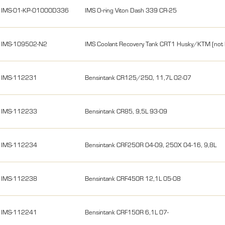
IMS-01-KP-01000D336
IMS O-ring Viton Dash 339 CR-25
IMS-109502-N2
IMS Coolant Recovery Tank CRT1 Husky/KTM (not 
IMS-112231
Bensintank CR125/250, 11,7L 02-07
IMS-112233
Bensintank CR85, 9,5L 93-09
IMS-112234
Bensintank CRF250R 04-09, 250X 04-16, 9,8L
IMS-112238
Bensintank CRF450R 12,1L 05-08
IMS-112241
Bensintank CRF150R 6,1L 07-