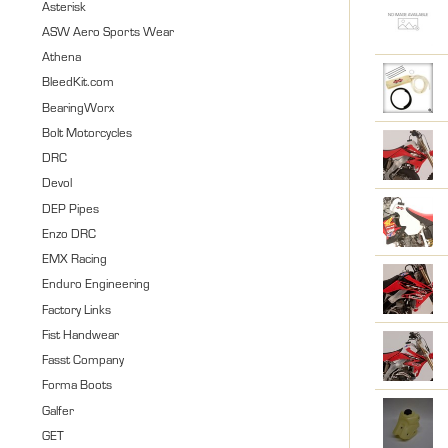
Asterisk
ASW Aero Sports Wear
Athena
BleedKit.com
BearingWorx
Bolt Motorcycles
DRC
Devol
DEP Pipes
Enzo DRC
EMX Racing
Enduro Engineering
Factory Links
Fist Handwear
Fasst Company
Forma Boots
Galfer
GET