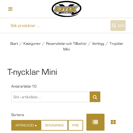
SÖK
Start
/
Kategorier
/
Reservdelar och Tillbehör
/
Verktyg
/
T-nycklar
Mini
T-nycklar Mini
Antal artiklar
10
Sortera
ARTIKELKOD
BENÄMNING
PRIS