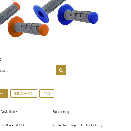
4
D
BENÄMNING
PRIS
Artikelkod
Benämning
DFZE47-5000
ZETA RaceGrip STD Black/Grey