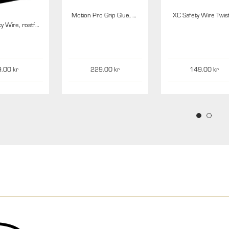
Motion Pro Grip Glue, 20g
XC Safety Wire Twis
DRC Safety Wire, rostfritt stål, 2,5m
9.00
229.00
149.00