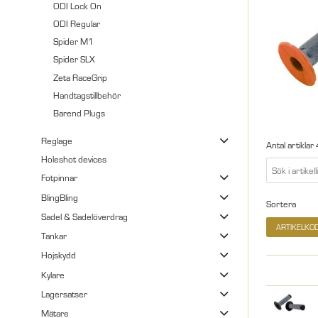
ODI Lock On
ODI Regular
Spider M1
Spider SLX
Zeta RaceGrip
Handtagstillbehör
Barend Plugs
Reglage
Antal artiklar
Holeshot devices
Fotpinnar
BlingBling
Sortera
Sadel & Sadelöverdrag
ARTIKELKO
Tankar
Hojskydd
Kylare
Lagersatser
Mätare