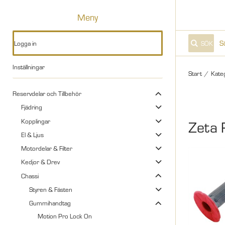
Meny
Logga in
SÖK
Inställningar
Start
/
Kate
Reservdelar och Tillbehör
Fjädring
Kopplingar
Zeta 
El & Ljus
Motordelar & Filter
Kedjor & Drev
Chassi
Styren & Fästen
Gummihandtag
Motion Pro Lock On