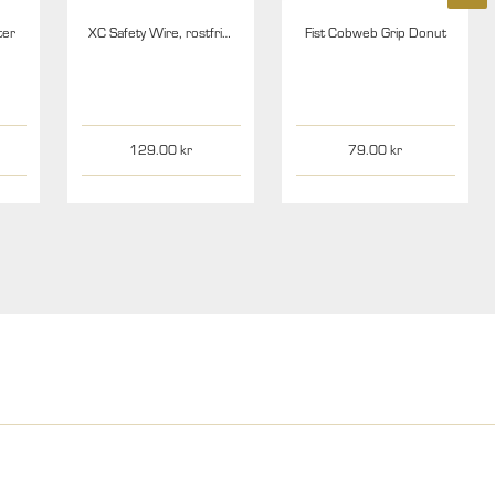
ter
XC Safety Wire, rostfritt stål, 100m, 0,6mm
Fist Cobweb Grip Donut
129.00
79.00