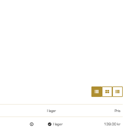
I lager
Pris
I lager
139.00