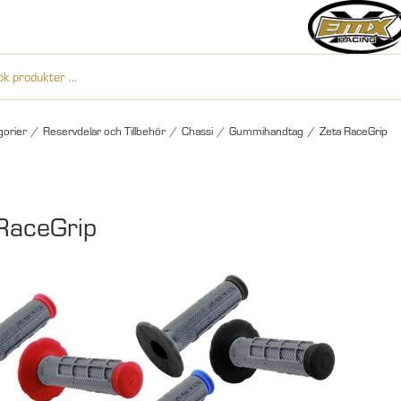
gorier
/
Reservdelar och Tillbehör
/
Chassi
/
Gummihandtag
/
Zeta RaceGrip
RaceGrip