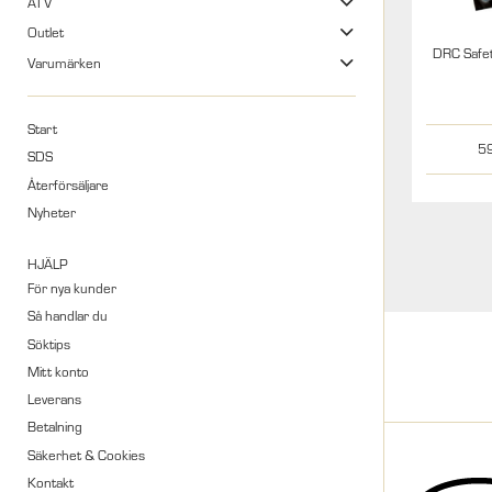
ATV
Outlet
Varumärken
Start
5
SDS
Återförsäljare
Nyheter
HJÄLP
För nya kunder
Så handlar du
Söktips
Mitt konto
Leverans
Betalning
Säkerhet & Cookies
Kontakt