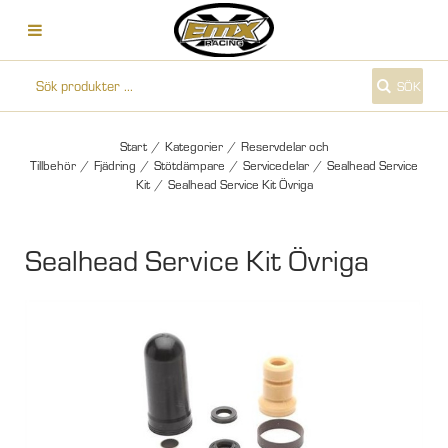
SÖK
Start
/
Kategorier
/
Reservdelar och
Tillbehör
/
Fjädring
/
Stötdämpare
/
Servicedelar
/
Sealhead Service
Kit
/
Sealhead Service Kit Övriga
Sealhead Service Kit Övriga