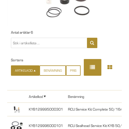
Antal artiklar
6
Sortera
ARTIKELKOD
BENÄMNING
PRIS
Artikelkod
Benämning
KYB129995000301
RCU Service Kit Complete 50/16mm 
KYB129996000101
RCU Sealhead Service Kit KYB 50/1