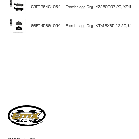
GBFD364G1054
Frambelägg Org - YZ250F 07-20, YZ450F 
GBFD458G1054
Frambelägg Org - KTM SX85 12-20, KTM F