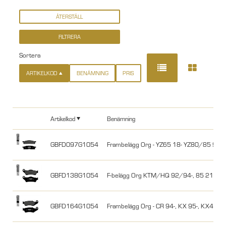
Sortera
ARTIKELKOD
BENÄMNING
PRIS
Artikelkod
Benämning
GBFD097G1054
Frambelägg Org - YZ65 18- YZ80/85 93-
GBFD138G1054
F-belägg Org KTM/HQ 92/94-, 85 21- HSB
GBFD164G1054
Frambelägg Org - CR 94-, KX 95-, KX450 -