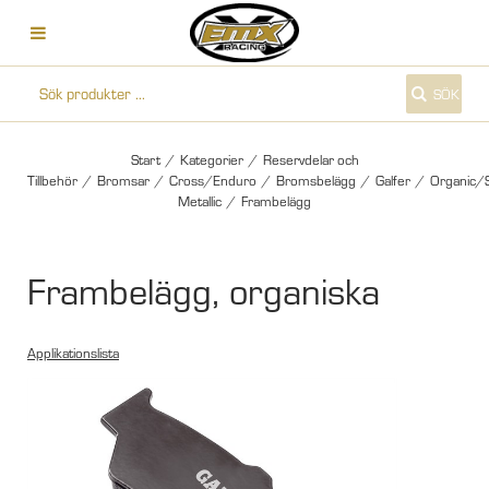
SÖK
Start
/
Kategorier
/
Reservdelar och
Tillbehör
/
Bromsar
/
Cross/Enduro
/
Bromsbelägg
/
Galfer
/
Organic/
Metallic
/
Frambelägg
Frambelägg, organiska
Applikationslista