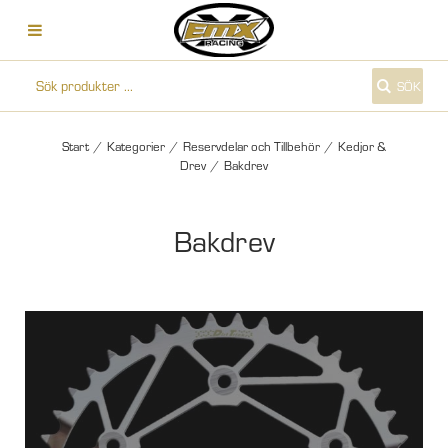
SÖK
Start
/
Kategorier
/
Reservdelar och Tillbehör
/
Kedjor &
Drev
/
Bakdrev
Bakdrev