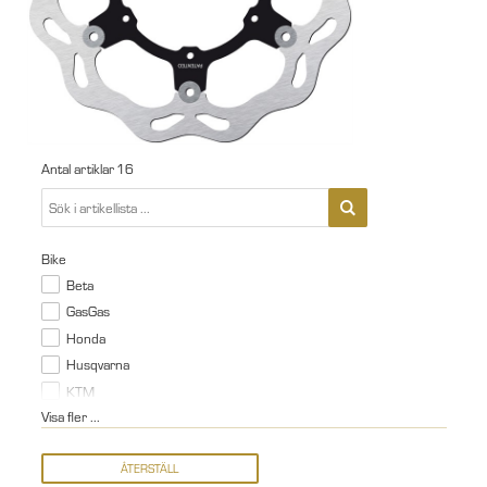
Antal artiklar
16
Bike
Beta
GasGas
Honda
Husqvarna
KTM
Visa fler ...