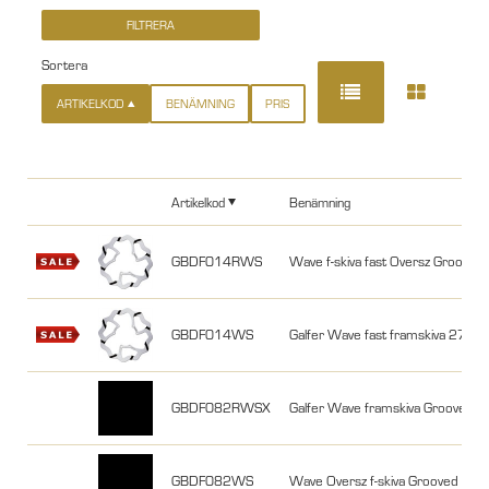
Sortera
ARTIKELKOD
BENÄMNING
PRIS
Artikelkod
Benämning
GBDF014RWS
Wave f-skiva fast Oversz Groo
GBDF014WS
Galfer Wave fast framskiva 2
GBDF082RWSX
Galfer Wave framskiva Groove
GBDF082WS
Wave Oversz f-skiva Grooved 2