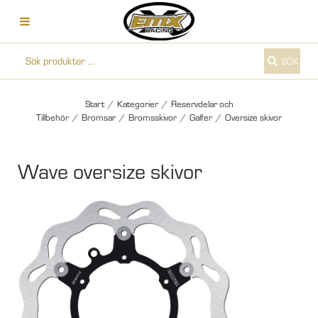
SÖK
Start
/
Kategorier
/
Reservdelar och
Tillbehör
/
Bromsar
/
Bromsskivor
/
Galfer
/
Oversize skivor
Wave oversize skivor