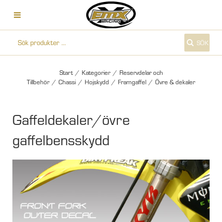
SÖK
Start
/
Kategorier
/
Reservdelar och
Tillbehör
/
Chassi
/
Hojskydd
/
Framgaffel
/
Övre & dekaler
Gaffeldekaler/övre
gaffelbensskydd