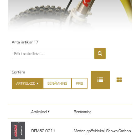
Antal artiklar
17
Sortera
ARTIKELKOD
BENÄMNING
PRIS
Artikelkod
Benämning
DFM52-0211
Motion gaffeldekal, Showa Carbon Röd/