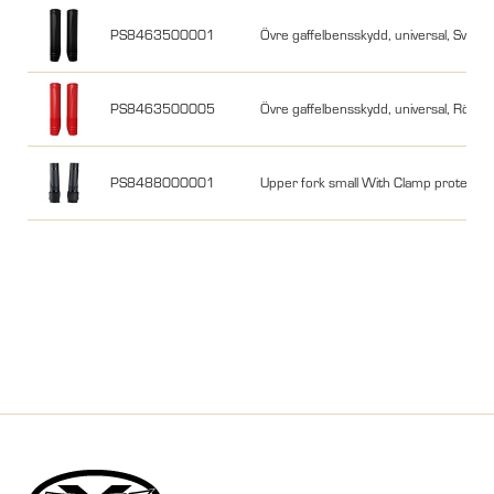
PS8463500001
Övre gaffelbensskydd, universal, Svart
PS8463500005
Övre gaffelbensskydd, universal, Röd
PS8488000001
Upper fork small With Clamp protector