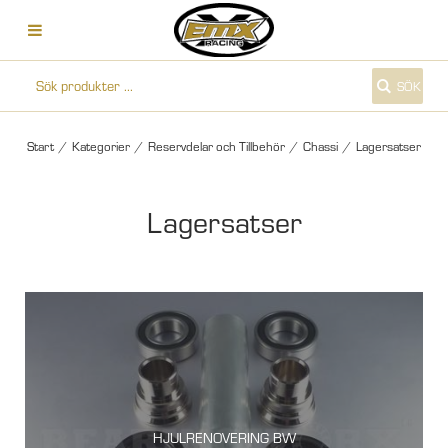
SÖK
Start
/
Kategorier
/
Reservdelar och Tillbehör
/
Chassi
/
Lagersatser
Lagersatser
HJULRENOVERING BW