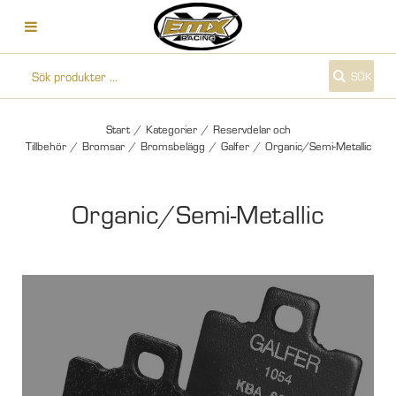
SÖK
Start
/
Kategorier
/
Reservdelar och
Tillbehör
/
Bromsar
/
Bromsbelägg
/
Galfer
/
Organic/Semi-Metallic
Organic/Semi-Metallic