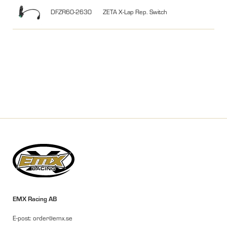
DFZR60-2630
ZETA X-Lap Rep. Switch
EMX Racing AB
E-post: order@emx.se