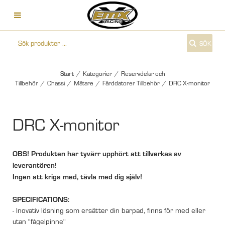
SÖK
Start
/
Kategorier
/
Reservdelar och
Tillbehör
/
Chassi
/
Mätare
/
Färddatorer Tillbehör
/
DRC X-monitor
DRC X-monitor
OBS! Produkten har tyvärr upphört att tillverkas av
leverantören!
Ingen att kriga med, tävla med dig själv!
SPECIFICATIONS:
- Inovativ lösning som ersätter din barpad, finns för med eller
utan "fågelpinne"