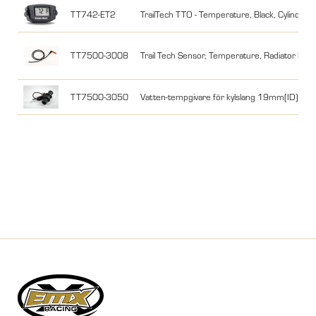
TT742-ET2
TrailTech TTO - Temperature, Black, Cylinde
TT7500-3008
Trail Tech Sensor, Temperature, Radiator Fin
TT7500-3050
Vatten-tempgivare för kylslang 19mm(ID)